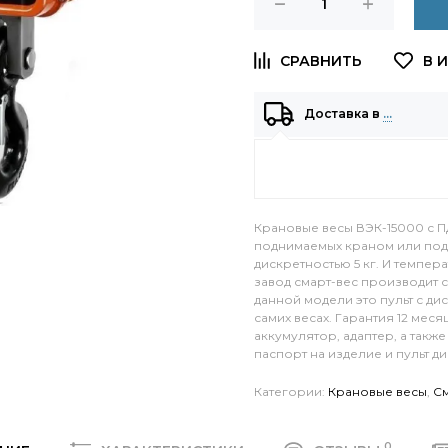
Доставка в
…
Крановые весы ВЭК-15000 с П
поднимаемых краном или подз
дискретностью 5 кг. И темпер
завод смарт-вес производит 
данной модели это пульт с ди
самих весах. Гарантия 12 мес
аккумулятор, адаптер, а так
паспорт на изделие и пульт 
Категории:
Крановые весы
,
С
0