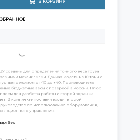
В КОРЗИНУ
ДУ созданы для определения точного веса груза
емными механизмами. Данная модель на 10 тонн с
атурным режимом от -10 до +40. Производитель
самые бюджетные весы с поверкой в России. Плюс
сплеем для удобства работы и второй экран на
яцев. В комплекте поставки входит второй
же руководство по использованию оборудования,
дистанционного управления.
мартВес
1