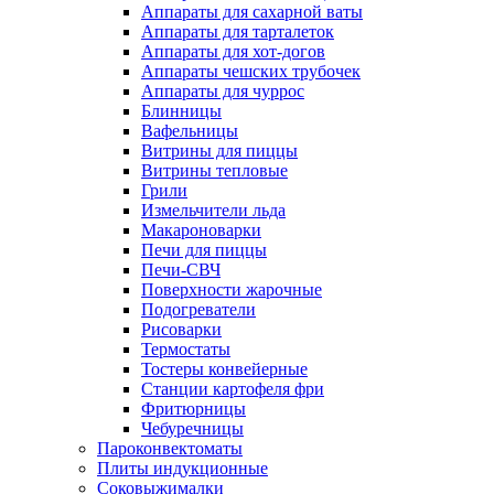
Аппараты для сахарной ваты
Аппараты для тарталеток
Аппараты для хот-догов
Аппараты чешских трубочек
Аппараты для чуррос
Блинницы
Вафельницы
Витрины для пиццы
Витрины тепловые
Грили
Измельчители льда
Макароноварки
Печи для пиццы
Печи-СВЧ
Поверхности жарочные
Подогреватели
Рисоварки
Термостаты
Тостеры конвейерные
Станции картофеля фри
Фритюрницы
Чебуречницы
Пароконвектоматы
Плиты индукционные
Соковыжималки