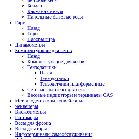
Бытовые весы
Безмены
Карманные весы
Напольные бытовые весы
Гири
Назад
Гири
Наборы гирь
Динамометры
Комплектующие для весов
Назад
Комплектующие для весов
Тензодатчики
Назад
Тензодатчики
Тензодатчики платформенные
Сетевые адаптеры для весов
Весовые индикаторы и терминалы CAS
Металлодетекторы конвейерные
Чеквейеры
Вискозиметры
Ростомеры
Весы для фреона
Весы дозаторы
Инфотерминалы самообслуживания