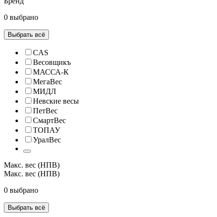
Бренд
0 выбрано
Выбрать всё
CAS
Весовщикъ
МАССА-К
МегаВес
МИДЛ
Невские весы
ПетВес
СмартВес
ТОПАУ
УралВес
Макс. вес (НПВ)
Макс. вес (НПВ)
0 выбрано
Выбрать всё