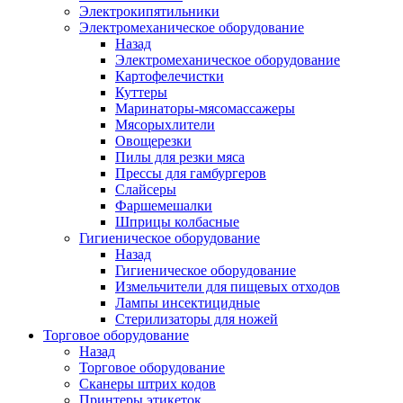
Электрокипятильники
Электромеханическое оборудование
Назад
Электромеханическое оборудование
Картофелечистки
Куттеры
Маринаторы-мясомассажеры
Мясорыхлители
Овощерезки
Пилы для резки мяса
Прессы для гамбургеров
Слайсеры
Фаршемешалки
Шприцы колбасные
Гигиеническое оборудование
Назад
Гигиеническое оборудование
Измельчители для пищевых отходов
Лампы инсектицидные
Стерилизаторы для ножей
Торговое оборудование
Назад
Торговое оборудование
Сканеры штрих кодов
Принтеры этикеток