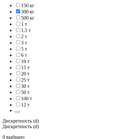
150 кг
300 кг
500 кг
1 т
1,5 т
2 т
3 т
5 т
6 т
10 т
15 т
20 т
25 т
30 т
50 т
100 т
12 т
Дискретность (d)
Дискретность (d)
0 выбрано