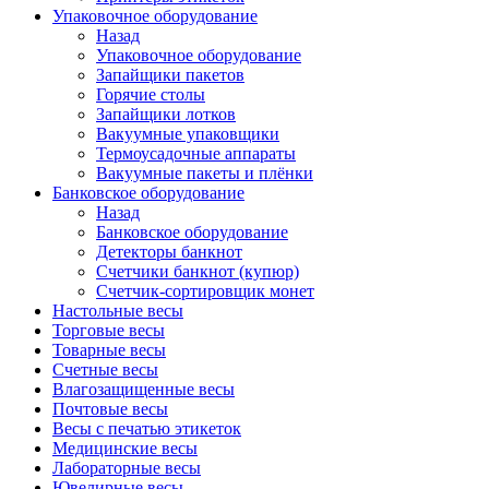
Упаковочное оборудование
Назад
Упаковочное оборудование
Запайщики пакетов
Горячие столы
Запайщики лотков
Вакуумные упаковщики
Термоусадочные аппараты
Вакуумные пакеты и плёнки
Банковское оборудование
Назад
Банковское оборудование
Детекторы банкнот
Cчетчики банкнот (купюр)
Счетчик-сортировщик монет
Настольные весы
Торговые весы
Товарные весы
Счетные весы
Влагозащищенные весы
Почтовые весы
Весы с печатью этикеток
Медицинские весы
Лабораторные весы
Ювелирные весы