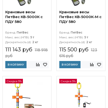
Крановые весы
Крановые весы
ПетВес КВ-5000К с
ПетВес КВ-5000К-М с
ПДУ 580
ПДУ 580
Бренд:
ПетВес
Бренд:
ПетВес
Макс. вес (НПВ):
5 т
Макс. вес (НПВ):
5 т
Дискретность (d):
2 кг
Дискретность (d):
2 кг
111 143 руб
115 500 руб
118 918
123
руб
616 руб
В КОРЗИНУ
В КОРЗИНУ
Скидка 5%
Скидка 5%