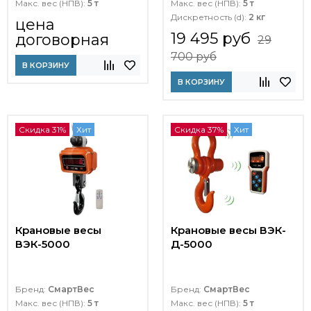
Макс. вес (НПВ):
5 т
Макс. вес (НПВ):
5 т
Дискретность (d):
2 кг
цена
19 495 руб
договорная
29
700 руб
В КОРЗИНУ
В КОРЗИНУ
Скидка 31%
Хит
Скидка 37%
Хит
Крановые весы
Крановые весы ВЭК-
ВЭК-5000
Д-5000
Бренд:
СмартВес
Бренд:
СмартВес
Макс. вес (НПВ):
5 т
Макс. вес (НПВ):
5 т