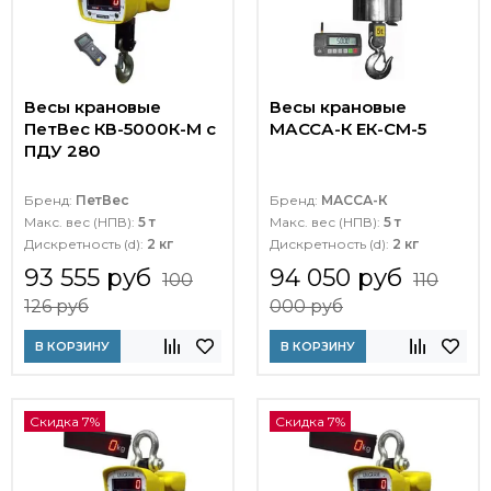
Весы крановые
Весы крановые
ПетВес КВ-5000К-М с
МАССА-К ЕК-СМ-5
ПДУ 280
Бренд:
ПетВес
Бренд:
МАССА-К
Макс. вес (НПВ):
5 т
Макс. вес (НПВ):
5 т
Дискретность (d):
2 кг
Дискретность (d):
2 кг
93 555 руб
94 050 руб
100
110
126 руб
000 руб
В КОРЗИНУ
В КОРЗИНУ
Скидка 7%
Скидка 7%