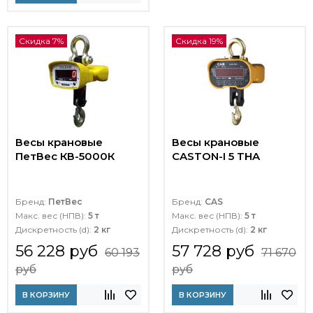
Скидка 7%
Скидка 19%
Весы крановые
Весы крановые
ПетВес КВ-5000К
CASTON-I 5 THA
Бренд:
ПетВес
Бренд:
CAS
Макс. вес (НПВ):
5 т
Макс. вес (НПВ):
5 т
Дискретность (d):
2 кг
Дискретность (d):
2 кг
56 228 руб
57 728 руб
60 193
71 670
руб
руб
В КОРЗИНУ
В КОРЗИНУ