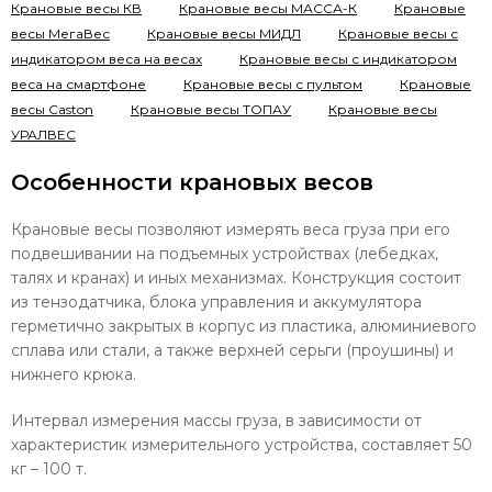
Крановые весы КВ
Крановые весы МАССА-К
Крановые
весы МегаВес
Крановые весы МИДЛ
Крановые весы с
индикатором веса на весах
Крановые весы с индикатором
веса на смартфоне
Крановые весы с пультом
Крановые
весы Сaston
Крановые весы ТОПАУ
Крановые весы
УРАЛВЕС
Особенности крановых весов
Крановые весы позволяют измерять веса груза при его
подвешивании на подъемных устройствах (лебедках,
талях и кранах) и иных механизмах. Конструкция состоит
из тензодатчика, блока управления и аккумулятора
герметично закрытых в корпус из пластика, алюминиевого
сплава или стали, а также верхней серьги (проушины) и
нижнего крюка.
Интервал измерения массы груза, в зависимости от
характеристик измерительного устройства, составляет 50
кг – 100 т.