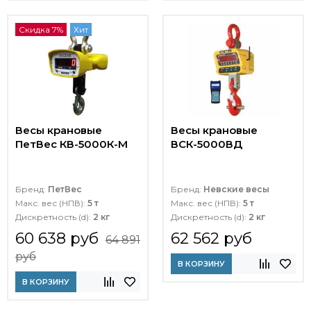
Скидка 7%
Хит
Весы крановые
Весы крановые
ПетВес КВ-5000К-М
ВСК-5000ВД
Бренд:
ПетВес
Бренд:
Невские весы
Макс. вес (НПВ):
5 т
Макс. вес (НПВ):
5 т
Дискретность (d):
2 кг
Дискретность (d):
2 кг
60 638 руб
62 562 руб
64 891
руб
В КОРЗИНУ
В КОРЗИНУ