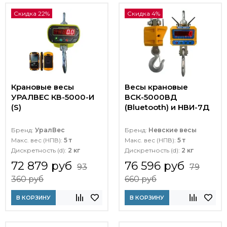
Скидка 22%
Скидка 4%
Крановые весы
Весы крановые
УРАЛВЕС КВ-5000-И
ВСК-5000ВД
(S)
(Bluetooth) и НВИ-7Д
Бренд:
УралВес
Бренд:
Невские весы
Макс. вес (НПВ):
5 т
Макс. вес (НПВ):
5 т
Дискретность (d):
2 кг
Дискретность (d):
2 кг
72 879 руб
76 596 руб
93
79
360 руб
660 руб
В КОРЗИНУ
В КОРЗИНУ