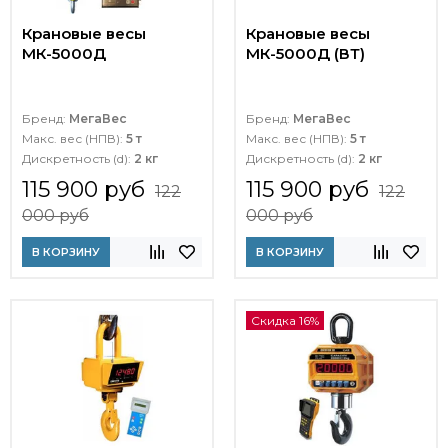
Крановые весы
Крановые весы
МК-5000Д
МК-5000Д (ВТ)
Бренд:
МегаВес
Бренд:
МегаВес
Макс. вес (НПВ):
5 т
Макс. вес (НПВ):
5 т
Дискретность (d):
2 кг
Дискретность (d):
2 кг
115 900 руб
115 900 руб
122
122
000 руб
000 руб
В КОРЗИНУ
В КОРЗИНУ
Скидка 16%