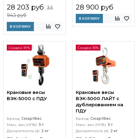
28 203 руб
28 900 руб
33
943 руб
В КОРЗИНУ
В КОРЗИНУ
Скидка 39%
Скидка 35%
Крановые весы
Крановые весы
ВЭК-5000 с ПДУ
ВЭК-5000 ЛАЙТ c
дублированием на
ПДУ
Бренд:
СмартВес
Бренд:
СмартВес
Макс. вес (НПВ):
5 т
Макс. вес (НПВ):
5 т
Дискретность (d):
2 кг
Дискретность (d):
2 кг