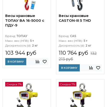
Весы крановые
Весы крановые
ТОПАУ ВА 16-5000 с
CASTON-III 5 THD
ПДУ-9
Бренд:
ТОПАУ
Бренд:
CAS
Макс. вес (НПВ):
5 т
Макс. вес (НПВ):
5 т
Дискретность (d):
2 кг
Дискретность (d):
2 кг
103 944 руб
110 764 руб
132
213 руб
В КОРЗИНУ
В КОРЗИНУ
Скидка 7%
Скидка 7%