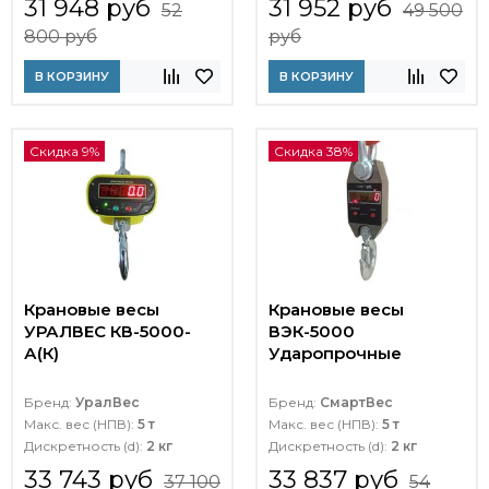
31 948 руб
31 952 руб
52
49 500
800 руб
руб
В КОРЗИНУ
В КОРЗИНУ
Скидка 9%
Скидка 38%
Крановые весы
Крановые весы
УРАЛВЕС КВ-5000-
ВЭК-5000
А(К)
Ударопрочные
Бренд:
УралВес
Бренд:
СмартВес
Макс. вес (НПВ):
5 т
Макс. вес (НПВ):
5 т
Дискретность (d):
2 кг
Дискретность (d):
2 кг
33 743 руб
33 837 руб
37 100
54