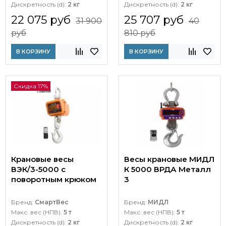
Дискретность (d):
2 кг
Дискретность (d):
2 кг
22 075 руб
25 707 руб
31 900
40
руб
810 руб
В КОРЗИНУ
В КОРЗИНУ
Скидка 17%
Крановые весы
Весы крановые МИДЛ
ВЭК/3-5000 с
К 5000 ВРДА Металл
поворотным крюком
3
Бренд:
СмартВес
Бренд:
МИДЛ
Макс. вес (НПВ):
5 т
Макс. вес (НПВ):
5 т
Дискретность (d):
2 кг
Дискретность (d):
2 кг