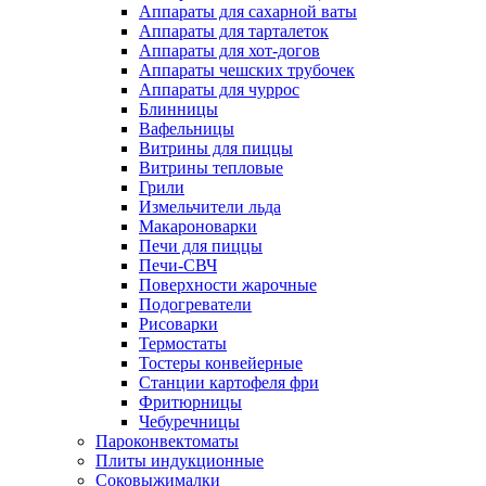
Аппараты для сахарной ваты
Аппараты для тарталеток
Аппараты для хот-догов
Аппараты чешских трубочек
Аппараты для чуррос
Блинницы
Вафельницы
Витрины для пиццы
Витрины тепловые
Грили
Измельчители льда
Макароноварки
Печи для пиццы
Печи-СВЧ
Поверхности жарочные
Подогреватели
Рисоварки
Термостаты
Тостеры конвейерные
Станции картофеля фри
Фритюрницы
Чебуречницы
Пароконвектоматы
Плиты индукционные
Соковыжималки