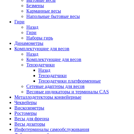
Бытовые весы
Безмены
Карманные весы
Напольные бытовые весы
Гири
Назад
Гири
Наборы гирь
Динамометры
Комплектующие для весов
Назад
Комплектующие для весов
Тензодатчики
Назад
Тензодатчики
Тензодатчики платформенные
Сетевые адаптеры для весов
Весовые индикаторы и терминалы CAS
Металлодетекторы конвейерные
Чеквейеры
Вискозиметры
Ростомеры
Весы для фреона
Весы дозаторы
Инфотерминалы самообслуживания