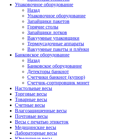
Упаковочное оборудование
Назад
Упаковочное оборудование
Запайщики пакетов
Горячие столы
Запайщики лотков
Вакуумные упаковщики
Термоусадочные аппараты
Вакуумные пакеты и плёнки
Банковское оборудование
Назад
Банковское оборудование
Детекторы банкнот
Cчетчики банкнот (купюр)
Счетчик-сортировщик монет
Настольные весы
Торговые весы
Товарные весы
Счетные весы
Влагозащищенные весы
Почтовые весы
Весы с печатью этикеток
Медицинские весы
Лабораторные весы
Ювелирные весы