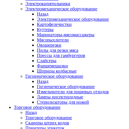
Электрокипятильники
Электромеханическое оборудование
Назад
Электромеханическое оборудование
Картофелечистки
Куттеры
Маринаторы-мясомассажеры
Мясорыхлители
Овощерезки
Пилы для резки мяса
Прессы для гамбургеров
Слайсеры
Фаршемешалки
Шприцы колбасные
Гигиеническое оборудование
Назад
Гигиеническое оборудование
Измельчители для пищевых отходов
Лампы инсектицидные
Стерилизаторы для ножей
Торговое оборудование
Назад
Торговое оборудование
Сканеры штрих кодов
Принтеры этикеток