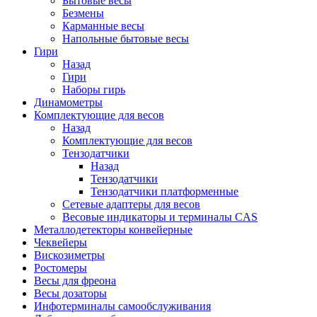
Бытовые весы
Безмены
Карманные весы
Напольные бытовые весы
Гири
Назад
Гири
Наборы гирь
Динамометры
Комплектующие для весов
Назад
Комплектующие для весов
Тензодатчики
Назад
Тензодатчики
Тензодатчики платформенные
Сетевые адаптеры для весов
Весовые индикаторы и терминалы CAS
Металлодетекторы конвейерные
Чеквейеры
Вискозиметры
Ростомеры
Весы для фреона
Весы дозаторы
Инфотерминалы самообслуживания