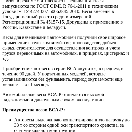
грузов в режиме статического взвешивания. Весы
выпускаются по ГОСТ OIML R 76-1-2011 и техническим
условиям ТУ 4274-007-50062845-2010. Весы внесены в
Государственный реестр средств измерений.
Регистрационный № 45157-15. Допущены к применению в
России, Казахстане и Беларуси.
Весы для взвешивания автомобилей получили свое широкое
применение в сельском хозяйтсве, производстве, добыче
сырья, строительстве для осуществления контроля и учета
грузов перевозимых на автомобилях, в прицепах, цистернах и
т.д.
Приобретение автовесов серии ВСА окупится, в среднем, в
течение 90 дней. У портативных моделей, которые
устанавливаются без фундамента, период окупаемости еще
меньше — от 1 месяца.
Автомобильные весы ВСА-Р отличаются высокой
надежностью и длительным сроком эксплуатации.
Преимущества весов
ВСА-Р
:
Автовесы выдерживаю концентрированную нагрузку до
33 т со стороны одной оси транспортного средства, за
счет уникальной конструкции.