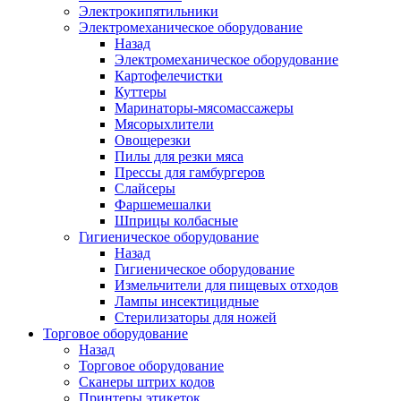
Электрокипятильники
Электромеханическое оборудование
Назад
Электромеханическое оборудование
Картофелечистки
Куттеры
Маринаторы-мясомассажеры
Мясорыхлители
Овощерезки
Пилы для резки мяса
Прессы для гамбургеров
Слайсеры
Фаршемешалки
Шприцы колбасные
Гигиеническое оборудование
Назад
Гигиеническое оборудование
Измельчители для пищевых отходов
Лампы инсектицидные
Стерилизаторы для ножей
Торговое оборудование
Назад
Торговое оборудование
Сканеры штрих кодов
Принтеры этикеток