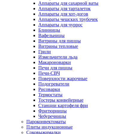
Аппараты для сахарной ваты
Аппараты для тарталеток
Аппараты для хот-догов
Аппараты чешских трубочек
Аппараты для чуррос
Блинницы
Вафельницы
Витрины для пиццы
Витрины тепловые
Грили
Измельчители льда
Макароноварки
Печи для пиццы
Печи-СВЧ
Поверхности жарочные
Подогреватели
Рисоварки
Термостаты
Тостеры конвейерные
Станции картофеля фри
Фритюрницы
Чебуречницы
Пароконвектоматы
Плиты индукционные
Соковыжималки