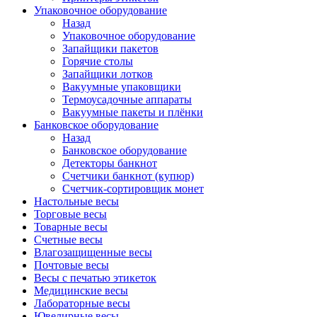
Упаковочное оборудование
Назад
Упаковочное оборудование
Запайщики пакетов
Горячие столы
Запайщики лотков
Вакуумные упаковщики
Термоусадочные аппараты
Вакуумные пакеты и плёнки
Банковское оборудование
Назад
Банковское оборудование
Детекторы банкнот
Cчетчики банкнот (купюр)
Счетчик-сортировщик монет
Настольные весы
Торговые весы
Товарные весы
Счетные весы
Влагозащищенные весы
Почтовые весы
Весы с печатью этикеток
Медицинские весы
Лабораторные весы
Ювелирные весы