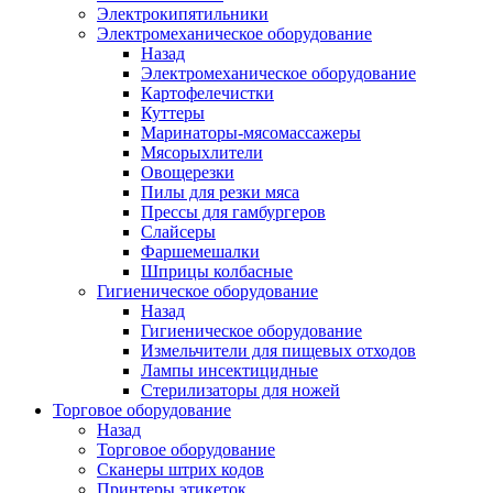
Электрокипятильники
Электромеханическое оборудование
Назад
Электромеханическое оборудование
Картофелечистки
Куттеры
Маринаторы-мясомассажеры
Мясорыхлители
Овощерезки
Пилы для резки мяса
Прессы для гамбургеров
Слайсеры
Фаршемешалки
Шприцы колбасные
Гигиеническое оборудование
Назад
Гигиеническое оборудование
Измельчители для пищевых отходов
Лампы инсектицидные
Стерилизаторы для ножей
Торговое оборудование
Назад
Торговое оборудование
Сканеры штрих кодов
Принтеры этикеток