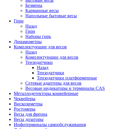
Бытовые весы
Безмены
Карманные весы
Напольные бытовые весы
Гири
Назад
Гири
Наборы гирь
Динамометры
Комплектующие для весов
Назад
Комплектующие для весов
Тензодатчики
Назад
Тензодатчики
Тензодатчики платформенные
Сетевые адаптеры для весов
Весовые индикаторы и терминалы CAS
Металлодетекторы конвейерные
Чеквейеры
Вискозиметры
Ростомеры
Весы для фреона
Весы дозаторы
Инфотерминалы самообслуживания