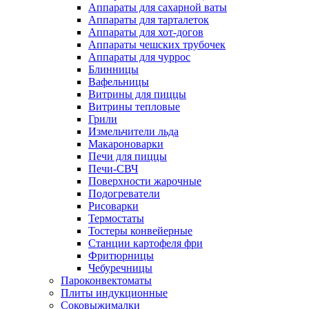
Аппараты для сахарной ваты
Аппараты для тарталеток
Аппараты для хот-догов
Аппараты чешских трубочек
Аппараты для чуррос
Блинницы
Вафельницы
Витрины для пиццы
Витрины тепловые
Грили
Измельчители льда
Макароноварки
Печи для пиццы
Печи-СВЧ
Поверхности жарочные
Подогреватели
Рисоварки
Термостаты
Тостеры конвейерные
Станции картофеля фри
Фритюрницы
Чебуречницы
Пароконвектоматы
Плиты индукционные
Соковыжималки