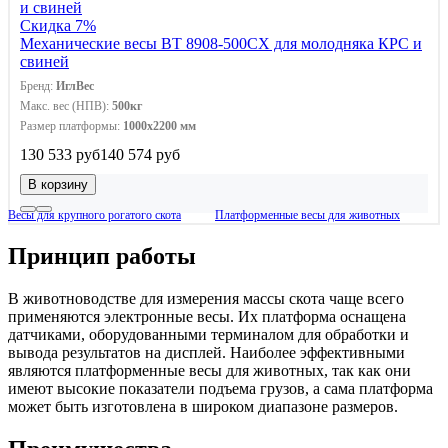
Скидка 7%
Механические весы ВТ 8908-500СХ для молодняка КРС и
свиней
Бренд:
ИглВес
Макс. вес (НПВ):
500кг
Размер платформы:
1000х2200 мм
130 533 руб
140 574 руб
В корзину
Весы для крупного рогатого скота
Платформенные весы для животных
Принцип работы
В животноводстве для измерения массы скота чаще всего
применяются электронные весы. Их платформа оснащена
датчиками, оборудованными терминалом для обработки и
вывода результатов на дисплей. Наиболее эффективными
являются платформенные весы для животных, так как они
имеют высокие показатели подъема грузов, а сама платформа
может быть изготовлена в широком диапазоне размеров.