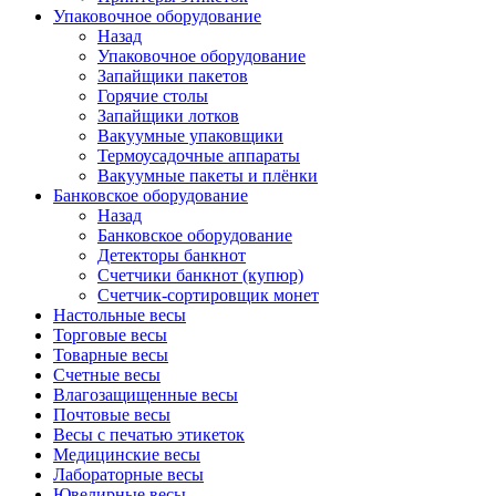
Упаковочное оборудование
Назад
Упаковочное оборудование
Запайщики пакетов
Горячие столы
Запайщики лотков
Вакуумные упаковщики
Термоусадочные аппараты
Вакуумные пакеты и плёнки
Банковское оборудование
Назад
Банковское оборудование
Детекторы банкнот
Cчетчики банкнот (купюр)
Счетчик-сортировщик монет
Настольные весы
Торговые весы
Товарные весы
Счетные весы
Влагозащищенные весы
Почтовые весы
Весы с печатью этикеток
Медицинские весы
Лабораторные весы
Ювелирные весы