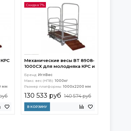
Скидка 7%
 КРС
Механические весы ВТ 8908-
1000СХ для молодняка КРС и
свиней
Бренд:
ИглВес
Макс. вес (НПВ):
1000кг
0 мм
Размер платформы:
1000х2200 мм
130 533 руб
 руб
140 574 руб
В КОРЗИНУ