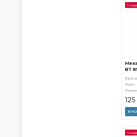
Скид
Меха
ВТ 8
Брен
Макс. 
Разме
125
В К
Скид