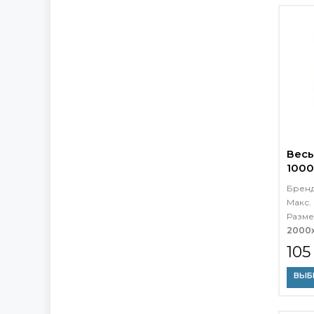
Весы
1000
Брен
Макс. 
Разме
2000
105
ВЫБ