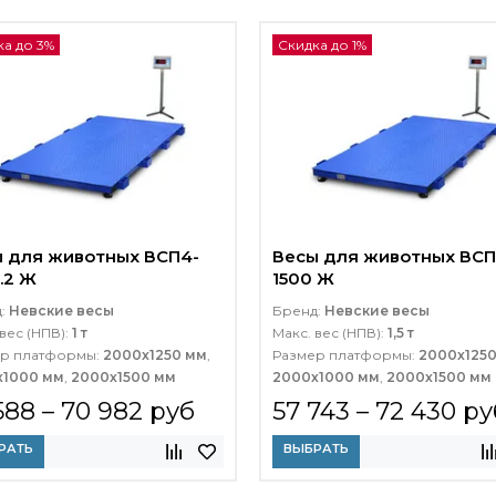
ка до 3%
Скидка до 1%
 для животных ВСП4-
Весы для животных ВСП
.2 Ж
1500 Ж
д:
Невские весы
Бренд:
Невские весы
вес (НПВ):
1 т
Макс. вес (НПВ):
1,5 т
р платформы:
2000x1250 мм
,
Размер платформы:
2000x125
х1000 мм
,
2000х1500 мм
2000х1000 мм
,
2000х1500 мм
588 – 70 982 руб
57 743 – 72 430 ру
РАТЬ
ВЫБРАТЬ