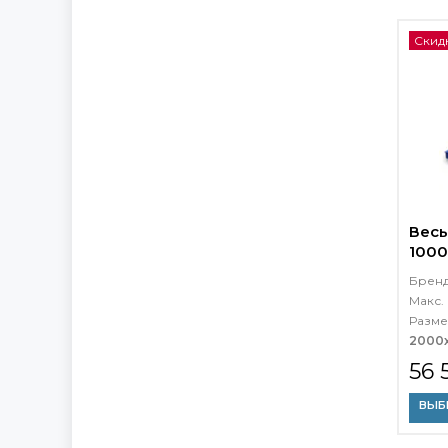
Скид
Весы
1000
Брен
Макс. 
Разме
2000
56 
ВЫБ