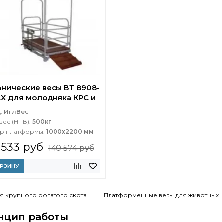
нические весы ВТ 8908-
Х для молодняка КРС и
ей
д:
ИглВес
вес (НПВ):
500кг
р платформы:
1000х2200 мм
 533 руб
140 574 руб
ОРЗИНУ
я крупного рогатого скота
Платформенные весы для животных
нцип работы