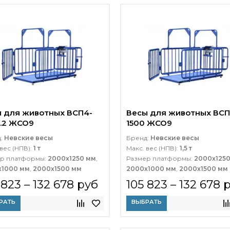
 для животных ВСП4-
Весы для животных ВСП
.2 ЖСО9
1500 ЖСО9
д:
Невские весы
Бренд:
Невские весы
вес (НПВ):
1 т
Макс. вес (НПВ):
1,5 т
р платформы:
2000x1250 мм
,
Размер платформы:
2000x125
х1000 мм
,
2000х1500 мм
2000х1000 мм
,
2000х1500 мм
 823 – 132 678 руб
105 823 – 132 678 
РАТЬ
ВЫБРАТЬ