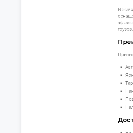
В живо
оснаще
эффект
грузов
Пре
Причин
Авт
Ярк
Тар
Нак
Пов
На
Дост
Низ