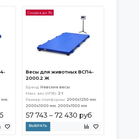
Скидка до 1%
4-
Весы для животных ВСП4-
2000.2 Ж
Бренд:
Невские весы
Макс. вес (НПВ):
2 т
0 мм
,
Размер платформы:
2000x1250 мм
,
2000х1000 мм
,
2000х1500 мм
б
57 743 – 72 430 руб
ВЫБРАТЬ