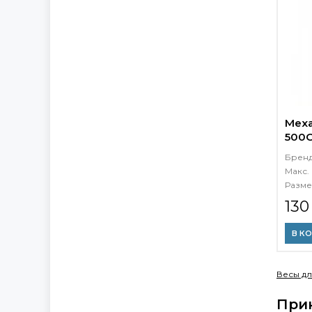
Меха
500С
свин
Брен
Макс. 
Разме
130
В К
Весы дл
При