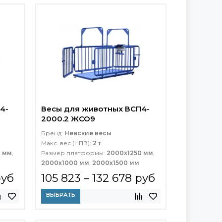
4-
Весы для животных ВСП4-
2000.2 ЖСО9
Бренд:
Невские весы
Макс. вес (НПВ):
2 т
0 мм
,
Размер платформы:
2000x1250 мм
,
2000х1000 мм
,
2000х1500 мм
руб
105 823 – 132 678 руб
ВЫБРАТЬ