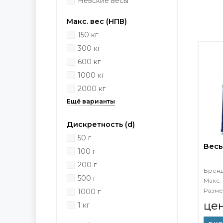
Невские весы
Макс. вес (НПВ)
150 кг
300 кг
600 кг
1000 кг
2000 кг
Дискретность (d)
50 г
Весы
100 г
200 г
Брен
500 г
Макс. 
Разме
1000 г
це
1 кг