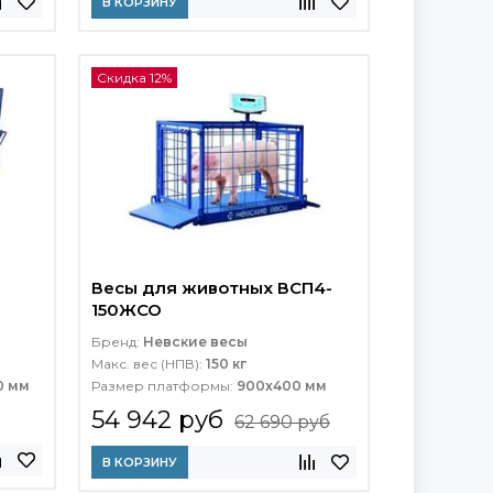
В КОРЗИНУ
Скидка 12%
Весы для животных ВСП4-
150ЖСО
Бренд:
Невские весы
Макс. вес (НПВ):
150 кг
0 мм
Размер платформы:
900х400 мм
54 942 руб
62 690 руб
В КОРЗИНУ