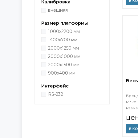
В К
Калибровка
внешняя
Размер платформы
1000х2200 мм
1400х700 мм
2000x1250 мм
2000х1000 мм
2000х1500 мм
900х400 мм
Весы
Интерфейс
RS-232
Брен
Макс. 
Разме
це
В К