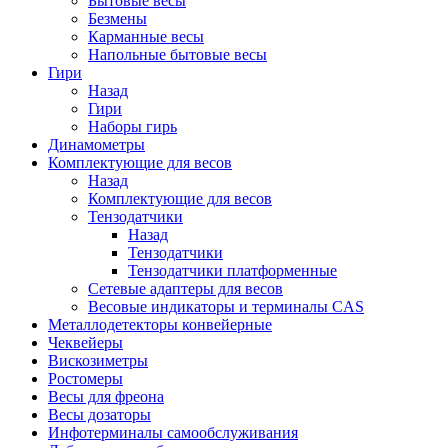
Бытовые весы
Безмены
Карманные весы
Напольные бытовые весы
Гири
Назад
Гири
Наборы гирь
Динамометры
Комплектующие для весов
Назад
Комплектующие для весов
Тензодатчики
Назад
Тензодатчики
Тензодатчики платформенные
Сетевые адаптеры для весов
Весовые индикаторы и терминалы CAS
Металлодетекторы конвейерные
Чеквейеры
Вискозиметры
Ростомеры
Весы для фреона
Весы дозаторы
Инфотерминалы самообслуживания