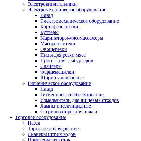
Электрокипятильники
Электромеханическое оборудование
Назад
Электромеханическое оборудование
Картофелечистки
Куттеры
Маринаторы-мясомассажеры
Мясорыхлители
Овощерезки
Пилы для резки мяса
Прессы для гамбургеров
Слайсеры
Фаршемешалки
Шприцы колбасные
Гигиеническое оборудование
Назад
Гигиеническое оборудование
Измельчители для пищевых отходов
Лампы инсектицидные
Стерилизаторы для ножей
Торговое оборудование
Назад
Торговое оборудование
Сканеры штрих кодов
Принтеры этикеток