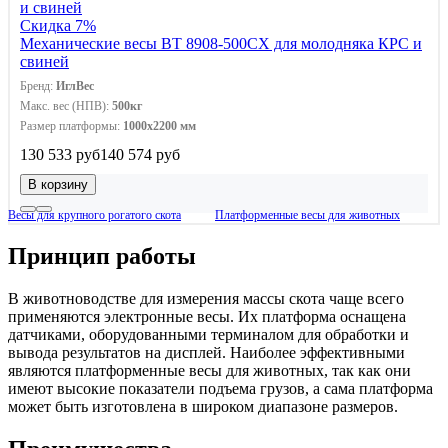
Скидка 7%
Механические весы ВТ 8908-500СХ для молодняка КРС и
свиней
Бренд:
ИглВес
Макс. вес (НПВ):
500кг
Размер платформы:
1000х2200 мм
130 533 руб
140 574 руб
В корзину
Весы для крупного рогатого скота
Платформенные весы для животных
Принцип работы
В животноводстве для измерения массы скота чаще всего
применяются электронные весы. Их платформа оснащена
датчиками, оборудованными терминалом для обработки и
вывода результатов на дисплей. Наиболее эффективными
являются платформенные весы для животных, так как они
имеют высокие показатели подъема грузов, а сама платформа
может быть изготовлена в широком диапазоне размеров.