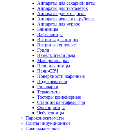
Аппараты для сахарной ваты
Аппараты для тарталеток
Аппараты для хот-догов
Аппараты чешских трубочек
Аппараты для чуррос
Блинницы
Вафельницы
Витрины для пиццы
Витрины тепловые
Грили
Измельчители льда
Макароноварки
Печи для пиццы
Печи-СВЧ
Поверхности жарочные
Подогреватели
Рисоварки
Термостаты
Тостеры конвейерные
Станции картофеля фри
Фритюрницы
Чебуречницы
Пароконвектоматы
Плиты индукционные
Соковыжималки