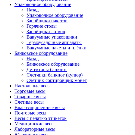
Упаковочное оборудование
Назад
Упаковочное оборудование
Запайщики пакетов
Горячие столы
Запайщики лотков
Вакуумные упаковщики
Термоусадочные аппараты
Вакуумные пакеты и плёнки
Банковское оборудование
Назад
Банковское оборудование
Детекторы банкнот
Cчетчики банкнот (купюр)
Счетчик-сортировщик монет
Настольные весы
Торговые весы
Товарные весы
Счетные весы
Влагозащищенные весы
Почтовые весы
Весы с печатью этикеток
Медицинские весы
Лабораторные весы
Ювелирные весы