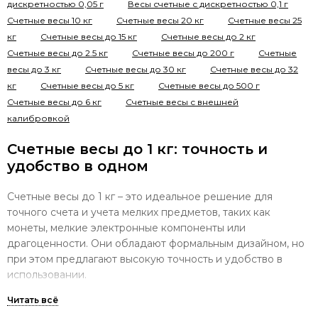
дискретностью 0,05 г
Весы счетные с дискретностью 0,1 г
Счетные весы 10 кг
Счетные весы 20 кг
Счетные весы 25
кг
Счетные весы до 15 кг
Счетные весы до 2 кг
Счетные весы до 2.5 кг
Счетные весы до 200 г
Счетные
весы до 3 кг
Счетные весы до 30 кг
Счетные весы до 32
кг
Счетные весы до 5 кг
Счетные весы до 500 г
Счетные весы до 6 кг
Счетные весы с внешней
калибровкой
Счетные весы до 1 кг: точность и
удобство в одном
Счетные весы до 1 кг – это идеальное решение для
точного счета и учета мелких предметов, таких как
монеты, мелкие электронные компоненты или
драгоценности. Они обладают формальным дизайном, но
при этом предлагают высокую точность и удобство в
использовании.
Высокая точность измерений