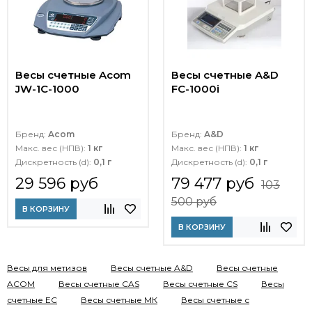
Весы счетные Acom
Весы счетные A&D
JW-1C-1000
FC-1000i
Бренд:
Acom
Бренд:
A&D
Макс. вес (НПВ):
1 кг
Макс. вес (НПВ):
1 кг
Дискретность (d):
0,1 г
Дискретность (d):
0,1 г
29 596 руб
79 477 руб
103
500 руб
В КОРЗИНУ
В КОРЗИНУ
Весы для метизов
Весы счетные A&D
Весы счетные
ACOM
Весы счетные CAS
Весы счетные CS
Весы
счетные EC
Весы счетные МК
Весы счетные с