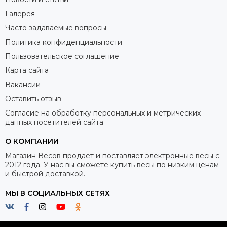
позволяя выбрать различные единицы измерения,
например, граммы, караты или унции. Это позволяет
Галерея
адаптировать весы под разные потребности и области
Часто задаваемые вопросы
использования. Кроме того, некоторые модели счетных
Политика конфиденциальности
весов до 1 кг имеют возможность сохранения и
автоматического подсчета результатов, что сильно
Пользовательское соглашение
упрощает процесс работы.
Карта сайта
Вакансии
Надежность и долговечность
Оставить отзыв
Счетные весы до 1 кг изготовлены из высококачественных
Согласие на обработку персональных и метрических
материалов, обеспечивая надежность и долговечность
данных посетителей сайта
оборудования. Они способны выдерживать большие
О КОМПАНИИ
нагрузки и сопротивляться воздействию внешних
факторов. Благодаря этому, вы можете быть уверены в
Магазин Весов продает и поставляет электронные весы с
долговечности и стабильности работы весов на
2012 года. У нас вы сможете купить весы по низким ценам
и быстрой доставкой.
протяжении долгого времени.
МЫ В СОЦИАЛЬНЫХ СЕТЯХ
Заключение
Счетные весы до 1 кг – это идеальное решение для