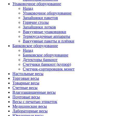
Упаковочное оборудование
Назад
Упаковочное оборудование
Запайщики пакетов
Горячие столы
Запайщики лотков
Вакуумные упаковщики
Термоусадочные аппараты
Вакуумные пакеты и плёнки
Банковское оборудование
Назад
Банковское оборудование
Детекторы банкнот
Cчетчики банкнот (купюр)
Счетчик-сортировщик монет
Настольные весы
Торговые весы
Товарные весы
Счетные весы
Влагозащищенные весы
Почтовые весы
Весы с печатью этикеток
Медицинские весы
Лабораторные весы
Ювелирные весы