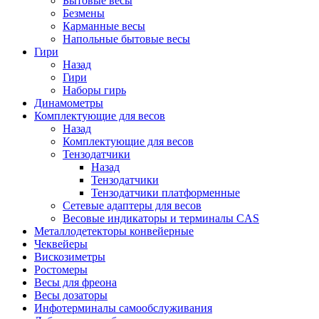
Бытовые весы
Безмены
Карманные весы
Напольные бытовые весы
Гири
Назад
Гири
Наборы гирь
Динамометры
Комплектующие для весов
Назад
Комплектующие для весов
Тензодатчики
Назад
Тензодатчики
Тензодатчики платформенные
Сетевые адаптеры для весов
Весовые индикаторы и терминалы CAS
Металлодетекторы конвейерные
Чеквейеры
Вискозиметры
Ростомеры
Весы для фреона
Весы дозаторы
Инфотерминалы самообслуживания