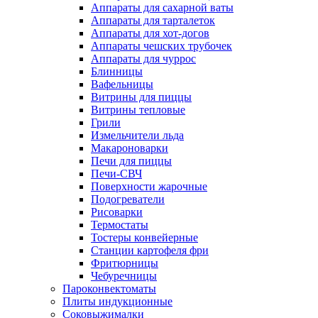
Аппараты для сахарной ваты
Аппараты для тарталеток
Аппараты для хот-догов
Аппараты чешских трубочек
Аппараты для чуррос
Блинницы
Вафельницы
Витрины для пиццы
Витрины тепловые
Грили
Измельчители льда
Макароноварки
Печи для пиццы
Печи-СВЧ
Поверхности жарочные
Подогреватели
Рисоварки
Термостаты
Тостеры конвейерные
Станции картофеля фри
Фритюрницы
Чебуречницы
Пароконвектоматы
Плиты индукционные
Соковыжималки