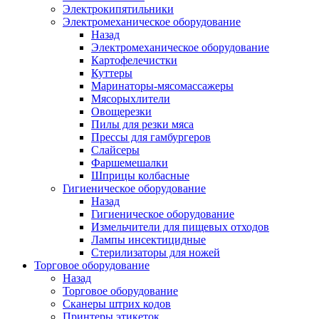
Электрокипятильники
Электромеханическое оборудование
Назад
Электромеханическое оборудование
Картофелечистки
Куттеры
Маринаторы-мясомассажеры
Мясорыхлители
Овощерезки
Пилы для резки мяса
Прессы для гамбургеров
Слайсеры
Фаршемешалки
Шприцы колбасные
Гигиеническое оборудование
Назад
Гигиеническое оборудование
Измельчители для пищевых отходов
Лампы инсектицидные
Стерилизаторы для ножей
Торговое оборудование
Назад
Торговое оборудование
Сканеры штрих кодов
Принтеры этикеток