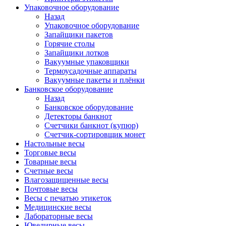
Упаковочное оборудование
Назад
Упаковочное оборудование
Запайщики пакетов
Горячие столы
Запайщики лотков
Вакуумные упаковщики
Термоусадочные аппараты
Вакуумные пакеты и плёнки
Банковское оборудование
Назад
Банковское оборудование
Детекторы банкнот
Cчетчики банкнот (купюр)
Счетчик-сортировщик монет
Настольные весы
Торговые весы
Товарные весы
Счетные весы
Влагозащищенные весы
Почтовые весы
Весы с печатью этикеток
Медицинские весы
Лабораторные весы
Ювелирные весы