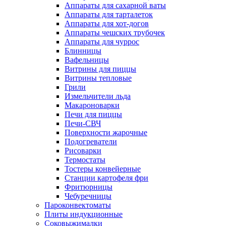
Аппараты для сахарной ваты
Аппараты для тарталеток
Аппараты для хот-догов
Аппараты чешских трубочек
Аппараты для чуррос
Блинницы
Вафельницы
Витрины для пиццы
Витрины тепловые
Грили
Измельчители льда
Макароноварки
Печи для пиццы
Печи-СВЧ
Поверхности жарочные
Подогреватели
Рисоварки
Термостаты
Тостеры конвейерные
Станции картофеля фри
Фритюрницы
Чебуречницы
Пароконвектоматы
Плиты индукционные
Соковыжималки