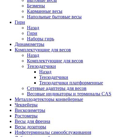
Бытовые весы
Безмены
Карманные весы
Напольные бытовые весы
Гири
Назад
Гири
Наборы гирь
Динамометры
Комплектующие для весов
Назад
Комплектующие для весов
Тензодатчики
Назад
Тензодатчики
Тензодатчики платформенные
Сетевые адаптеры для весов
Весовые индикаторы и терминалы CAS
Металлодетекторы конвейерные
Чеквейеры
Вискозиметры
Ростомеры
Весы для фреона
Весы дозаторы
Инфотерминалы самообслуживания