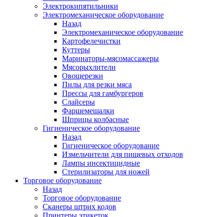
Электрокипятильники
Электромеханическое оборудование
Назад
Электромеханическое оборудование
Картофелечистки
Куттеры
Маринаторы-мясомассажеры
Мясорыхлители
Овощерезки
Пилы для резки мяса
Прессы для гамбургеров
Слайсеры
Фаршемешалки
Шприцы колбасные
Гигиеническое оборудование
Назад
Гигиеническое оборудование
Измельчители для пищевых отходов
Лампы инсектицидные
Стерилизаторы для ножей
Торговое оборудование
Назад
Торговое оборудование
Сканеры штрих кодов
Принтеры этикеток