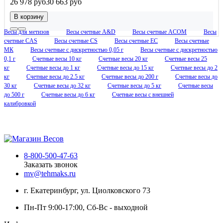
26 978 руб
30 663 руб
В корзину
Весы для метизов
Весы счетные A&D
Весы счетные ACOM
Весы
счетные CAS
Весы счетные CS
Весы счетные EC
Весы счетные
МК
Весы счетные с дискретностью 0,05 г
Весы счетные с дискретностью
0,1 г
Счетные весы 10 кг
Счетные весы 20 кг
Счетные весы 25
кг
Счетные весы до 1 кг
Счетные весы до 15 кг
Счетные весы до 2
кг
Счетные весы до 2.5 кг
Счетные весы до 200 г
Счетные весы до
30 кг
Счетные весы до 32 кг
Счетные весы до 5 кг
Счетные весы
до 500 г
Счетные весы до 6 кг
Счетные весы с внешней
калибровкой
s
8-800-500-47-63
Заказать звонок
mv@tehmaks.ru
г. Екатеринбург, ул. Циолковского 73
Пн-Пт 9:00-17:00, Сб-Вс - выходной