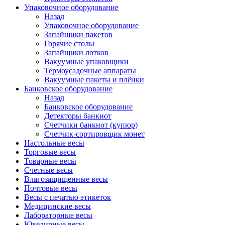
Упаковочное оборудование
Назад
Упаковочное оборудование
Запайщики пакетов
Горячие столы
Запайщики лотков
Вакуумные упаковщики
Термоусадочные аппараты
Вакуумные пакеты и плёнки
Банковское оборудование
Назад
Банковское оборудование
Детекторы банкнот
Cчетчики банкнот (купюр)
Счетчик-сортировщик монет
Настольные весы
Торговые весы
Товарные весы
Счетные весы
Влагозащищенные весы
Почтовые весы
Весы с печатью этикеток
Медицинские весы
Лабораторные весы
Ювелирные весы