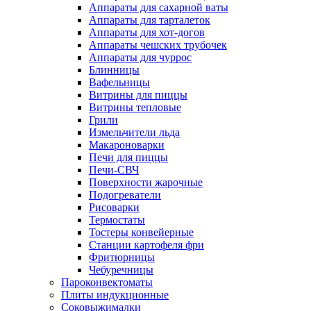
Аппараты для сахарной ваты
Аппараты для тарталеток
Аппараты для хот-догов
Аппараты чешских трубочек
Аппараты для чуррос
Блинницы
Вафельницы
Витрины для пиццы
Витрины тепловые
Грили
Измельчители льда
Макароноварки
Печи для пиццы
Печи-СВЧ
Поверхности жарочные
Подогреватели
Рисоварки
Термостаты
Тостеры конвейерные
Станции картофеля фри
Фритюрницы
Чебуречницы
Пароконвектоматы
Плиты индукционные
Соковыжималки