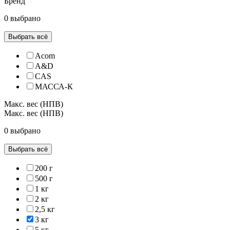
Бренд
0 выбрано
Выбрать всё
Acom
A&D
CAS
МАССА-К
Макс. вес (НПВ)
Макс. вес (НПВ)
0 выбрано
Выбрать всё
200 г
500 г
1 кг
2 кг
2,5 кг
3 кг
5 кг