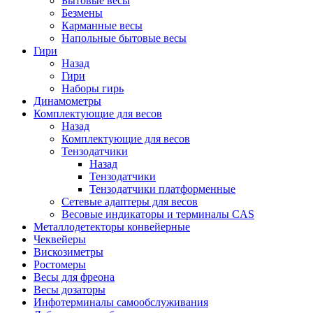
Бытовые весы
Безмены
Карманные весы
Напольные бытовые весы
Гири
Назад
Гири
Наборы гирь
Динамометры
Комплектующие для весов
Назад
Комплектующие для весов
Тензодатчики
Назад
Тензодатчики
Тензодатчики платформенные
Сетевые адаптеры для весов
Весовые индикаторы и терминалы CAS
Металлодетекторы конвейерные
Чеквейеры
Вискозиметры
Ростомеры
Весы для фреона
Весы дозаторы
Инфотерминалы самообслуживания