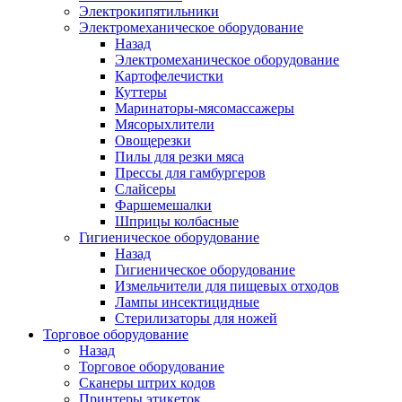
Электрокипятильники
Электромеханическое оборудование
Назад
Электромеханическое оборудование
Картофелечистки
Куттеры
Маринаторы-мясомассажеры
Мясорыхлители
Овощерезки
Пилы для резки мяса
Прессы для гамбургеров
Слайсеры
Фаршемешалки
Шприцы колбасные
Гигиеническое оборудование
Назад
Гигиеническое оборудование
Измельчители для пищевых отходов
Лампы инсектицидные
Стерилизаторы для ножей
Торговое оборудование
Назад
Торговое оборудование
Сканеры штрих кодов
Принтеры этикеток