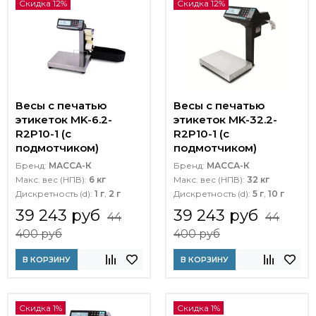
Скидка 12%
Скидка 12%
Весы с печатью
Весы с печатью
этикеток MK-6.2-
этикеток MK-32.2-
R2P10-1 (с
R2P10-1 (с
подмотчиком)
подмотчиком)
Бренд:
МАССА-К
Бренд:
МАССА-К
Макс. вес (НПВ):
6 кг
Макс. вес (НПВ):
32 кг
Дискретность (d):
1 г
,
2 г
Дискретность (d):
5 г
,
10 г
39 243 руб
39 243 руб
44
44
400 руб
400 руб
В КОРЗИНУ
В КОРЗИНУ
Скидка 1%
Скидка 1%