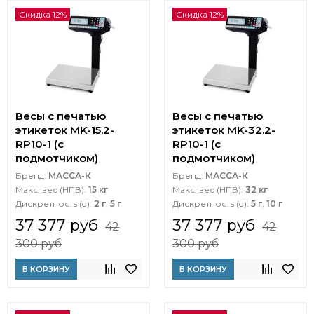
Скидка 12%
Скидка 12%
Весы с печатью
Весы с печатью
этикеток MK-15.2-
этикеток MK-32.2-
RP10-1 (с
RP10-1 (с
подмотчиком)
подмотчиком)
Бренд:
МАССА-К
Бренд:
МАССА-К
Макс. вес (НПВ):
15 кг
Макс. вес (НПВ):
32 кг
Дискретность (d):
2 г
,
5 г
Дискретность (d):
5 г
,
10 г
37 377 руб
37 377 руб
42
42
300 руб
300 руб
В КОРЗИНУ
В КОРЗИНУ