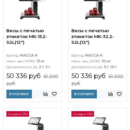
Весы с печатью
Весы с печатью
этикеток MK-15.2-
этикеток MK-32.2-
S2L(12")
S2L(12")
Бренд:
МАССА-К
Бренд:
МАССА-К
Макс. вес (НПВ):
15 кг
Макс. вес (НПВ):
32 кг
Дискретность (d):
2 г
,
5 г
Дискретность (d):
5 г
,
10 г
50 336 руб
50 336 руб
61 200
61 200
руб
руб
В КОРЗИНУ
В КОРЗИНУ
Скидка 12%
Скидка 12%