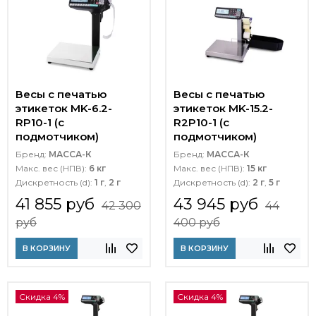
Весы с печатью
Весы с печатью
этикеток MK-6.2-
этикеток MK-15.2-
RP10-1 (с
R2P10-1 (с
подмотчиком)
подмотчиком)
Бренд:
МАССА-К
Бренд:
МАССА-К
Макс. вес (НПВ):
6 кг
Макс. вес (НПВ):
15 кг
Дискретность (d):
1 г
,
2 г
Дискретность (d):
2 г
,
5 г
41 855 руб
43 945 руб
42 300
44
руб
400 руб
В КОРЗИНУ
В КОРЗИНУ
Скидка 4%
Скидка 4%