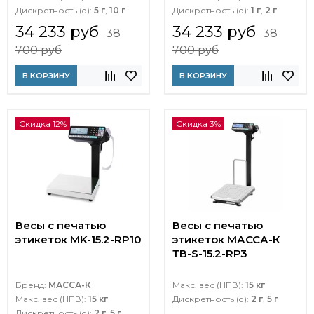
Дискретность (d):
5 г
,
10 г
Дискретность (d):
1 г
,
2 г
34 233 руб
34 233 руб
38
38
700 руб
700 руб
В КОРЗИНУ
В КОРЗИНУ
Скидка 12%
Скидка 3%
Весы с печатью
Весы с печатью
этикеток MK-15.2-RP10
этикеток МАССА-К
ТВ-S-15.2-RР3
Бренд:
МАССА-К
Макс. вес (НПВ):
15 кг
Макс. вес (НПВ):
15 кг
Дискретность (d):
2 г
,
5 г
Дискретность (d):
2 г
,
5 г