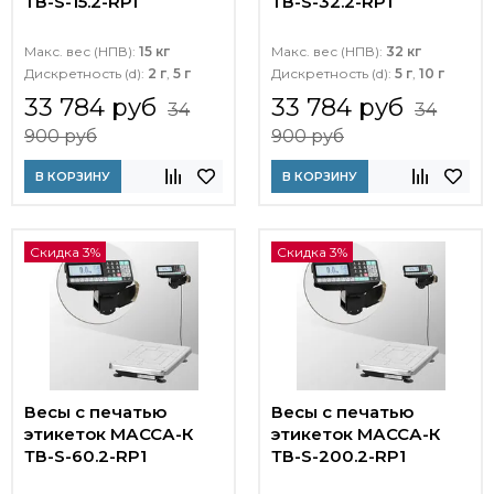
ТВ-S-15.2-RР1
ТВ-S-32.2-RP1
Макс. вес (НПВ):
15 кг
Макс. вес (НПВ):
32 кг
Дискретность (d):
2 г
,
5 г
Дискретность (d):
5 г
,
10 г
33 784 руб
33 784 руб
34
34
900 руб
900 руб
В КОРЗИНУ
В КОРЗИНУ
Скидка 3%
Скидка 3%
Весы с печатью
Весы с печатью
этикеток МАССА-К
этикеток МАССА-К
ТВ-S-60.2-RP1
ТВ-S-200.2-RP1