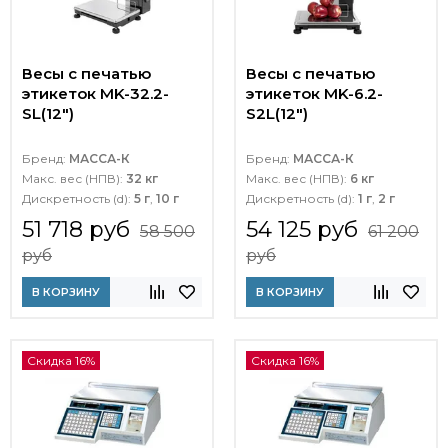
Весы с печатью
Весы с печатью
этикеток MK-32.2-
этикеток MK-6.2-
SL(12")
S2L(12")
Бренд:
МАССА-К
Бренд:
МАССА-К
Макс. вес (НПВ):
32 кг
Макс. вес (НПВ):
6 кг
Дискретность (d):
5 г
,
10 г
Дискретность (d):
1 г
,
2 г
51 718 руб
54 125 руб
58 500
61 200
руб
руб
В КОРЗИНУ
В КОРЗИНУ
Скидка 16%
Скидка 16%