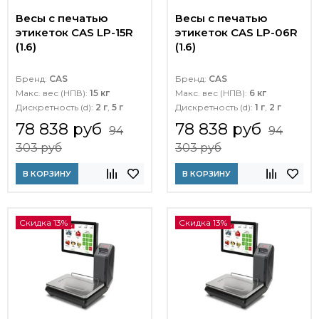
Весы с печатью
Весы с печатью
этикеток CAS LP-15R
этикеток CAS LP-06R
(1.6)
(1.6)
Бренд:
CAS
Бренд:
CAS
Макс. вес (НПВ):
15 кг
Макс. вес (НПВ):
6 кг
Дискретность (d):
2 г
,
5 г
Дискретность (d):
1 г
,
2 г
78 838 руб
78 838 руб
94
94
303 руб
303 руб
В КОРЗИНУ
В КОРЗИНУ
Скидка 13%
Скидка 13%