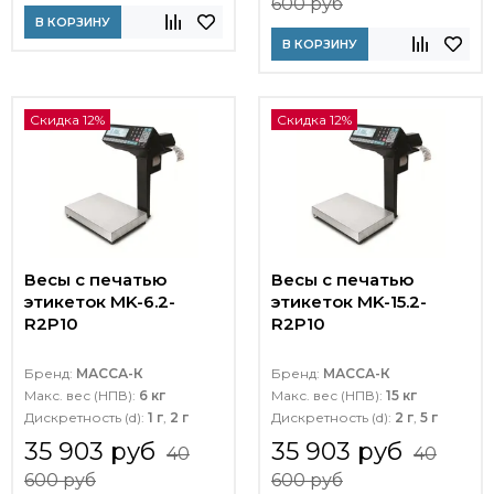
600 руб
В КОРЗИНУ
В КОРЗИНУ
Скидка 12%
Скидка 12%
Весы с печатью
Весы с печатью
этикеток MK-6.2-
этикеток MK-15.2-
R2P10
R2P10
Бренд:
МАССА-К
Бренд:
МАССА-К
Макс. вес (НПВ):
6 кг
Макс. вес (НПВ):
15 кг
Дискретность (d):
1 г
,
2 г
Дискретность (d):
2 г
,
5 г
35 903 руб
35 903 руб
40
40
600 руб
600 руб