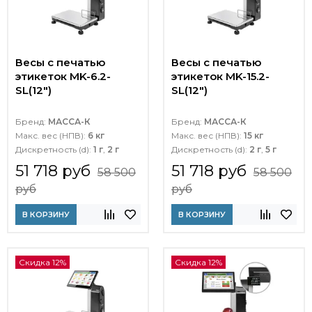
Весы с печатью
Весы с печатью
этикеток MK-6.2-
этикеток MK-15.2-
SL(12")
SL(12")
Бренд:
МАССА-К
Бренд:
МАССА-К
Макс. вес (НПВ):
6 кг
Макс. вес (НПВ):
15 кг
Дискретность (d):
1 г
,
2 г
Дискретность (d):
2 г
,
5 г
51 718 руб
51 718 руб
58 500
58 500
руб
руб
В КОРЗИНУ
В КОРЗИНУ
Скидка 12%
Скидка 12%