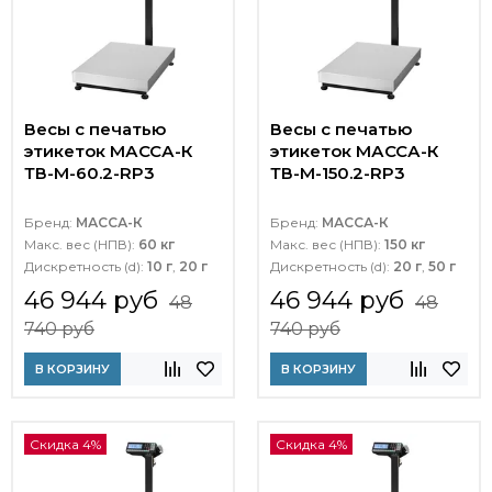
Весы с печатью
Весы с печатью
этикеток МАССА-К
этикеток МАССА-К
ТВ-M-60.2-RP3
ТВ-M-150.2-RP3
Бренд:
МАССА-К
Бренд:
МАССА-К
Макс. вес (НПВ):
60 кг
Макс. вес (НПВ):
150 кг
Дискретность (d):
10 г
,
20 г
Дискретность (d):
20 г
,
50 г
46 944 руб
46 944 руб
48
48
740 руб
740 руб
В КОРЗИНУ
В КОРЗИНУ
Скидка 4%
Скидка 4%