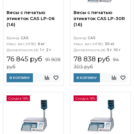
Весы с печатью
Весы с печатью
этикеток CAS LP-06
этикеток CAS LP-30R
(1.6)
(1.6)
Бренд:
CAS
Бренд:
CAS
Макс. вес (НПВ):
6 кг
Макс. вес (НПВ):
30 кг
Дискретность (d):
1 г
,
2 г
Дискретность (d):
5 г
,
10 г
76 845 руб
78 838 руб
91 909
94
руб
303 руб
В КОРЗИНУ
В КОРЗИНУ
Скидка 16%
Скидка 16%