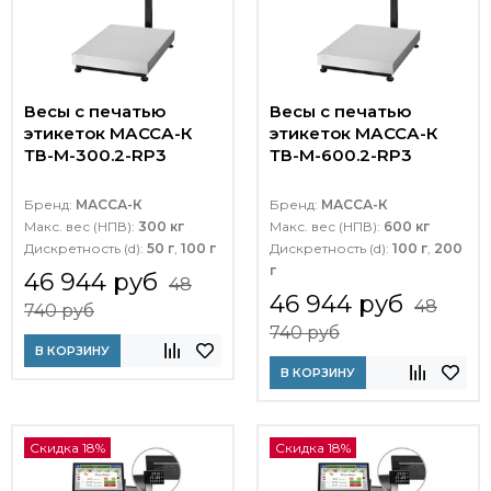
Весы с печатью
Весы с печатью
этикеток МАССА-К
этикеток МАССА-К
ТВ-M-300.2-RP3
ТВ-M-600.2-RP3
Бренд:
МАССА-К
Бренд:
МАССА-К
Макс. вес (НПВ):
300 кг
Макс. вес (НПВ):
600 кг
Дискретность (d):
50 г
,
100 г
Дискретность (d):
100 г
,
200
г
46 944 руб
48
46 944 руб
48
740 руб
740 руб
В КОРЗИНУ
В КОРЗИНУ
Скидка 18%
Скидка 18%