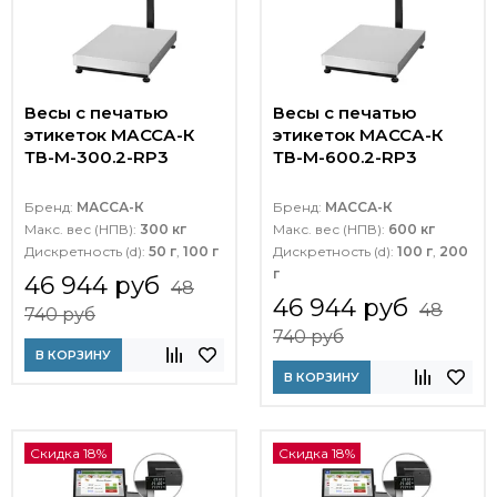
Весы с печатью
Весы с печатью
этикеток МАССА-К
этикеток МАССА-К
ТВ-M-300.2-RP3
ТВ-M-600.2-RP3
Бренд:
МАССА-К
Бренд:
МАССА-К
Макс. вес (НПВ):
300 кг
Макс. вес (НПВ):
600 кг
Дискретность (d):
50 г
,
100 г
Дискретность (d):
100 г
,
200
г
46 944 руб
48
46 944 руб
48
740 руб
740 руб
В КОРЗИНУ
В КОРЗИНУ
Скидка 18%
Скидка 18%