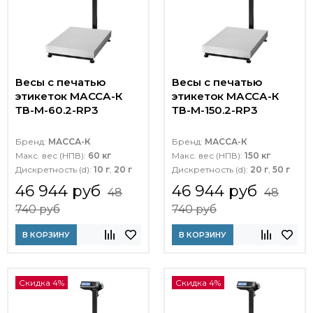
Весы с печатью
Весы с печатью
этикеток МАССА-К
этикеток МАССА-К
ТВ-M-60.2-RP3
ТВ-M-150.2-RP3
Бренд:
МАССА-К
Бренд:
МАССА-К
Макс. вес (НПВ):
60 кг
Макс. вес (НПВ):
150 кг
Дискретность (d):
10 г
,
20 г
Дискретность (d):
20 г
,
50 г
46 944 руб
46 944 руб
48
48
740 руб
740 руб
В КОРЗИНУ
В КОРЗИНУ
Скидка 4%
Скидка 4%