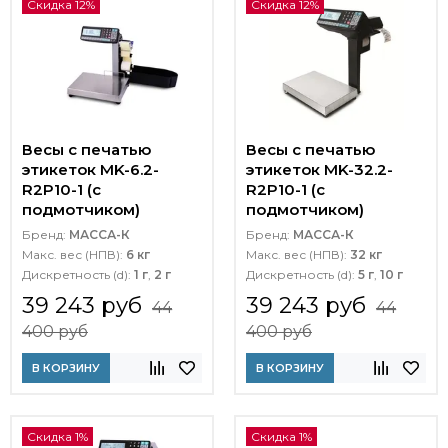
Скидка 12%
Скидка 12%
Весы с печатью
Весы с печатью
этикеток MK-6.2-
этикеток MK-32.2-
R2P10-1 (с
R2P10-1 (с
подмотчиком)
подмотчиком)
Бренд:
МАССА-К
Бренд:
МАССА-К
Макс. вес (НПВ):
6 кг
Макс. вес (НПВ):
32 кг
Дискретность (d):
1 г
,
2 г
Дискретность (d):
5 г
,
10 г
39 243 руб
39 243 руб
44
44
400 руб
400 руб
В КОРЗИНУ
В КОРЗИНУ
Скидка 1%
Скидка 1%