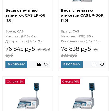
Весы с печатью
Весы с печатью
этикеток CAS LP-06
этикеток CAS LP-30R
(1.6)
(1.6)
Бренд:
CAS
Бренд:
CAS
Макс. вес (НПВ):
6 кг
Макс. вес (НПВ):
30 кг
Дискретность (d):
1 г
,
2 г
Дискретность (d):
5 г
,
10 г
76 845 руб
78 838 руб
91 909
94
руб
303 руб
В КОРЗИНУ
В КОРЗИНУ
Скидка 16%
Скидка 16%