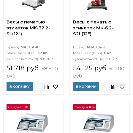
Весы с печатью
Весы с печатью
этикеток MK-32.2-
этикеток MK-6.2-
SL(12")
S2L(12")
Бренд:
МАССА-К
Бренд:
МАССА-К
Макс. вес (НПВ):
32 кг
Макс. вес (НПВ):
6 кг
Дискретность (d):
5 г
,
10 г
Дискретность (d):
1 г
,
2 г
51 718 руб
54 125 руб
58 500
61 200
руб
руб
В КОРЗИНУ
В КОРЗИНУ
Скидка 16%
Скидка 16%