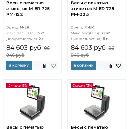
Весы с печатью
Весы с печатью
этикеток M-ER 725
этикеток M-ER 725
PM-15.2
PM-32.5
Бренд:
M-ER
Бренд:
M-ER
Макс. вес (НПВ):
15 кг
Макс. вес (НПВ):
32 кг
Дискретность (d):
2 г
Дискретность (d):
5 г
84 603 руб
84 603 руб
96
96
946 руб
946 руб
В КОРЗИНУ
В КОРЗИНУ
Скидка 13%
Скидка 13%
Весы с печатью
Весы с печатью