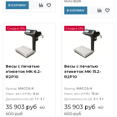
600 руб
В КОРЗИНУ
В КОРЗИНУ
Скидка 12%
Скидка 12%
Весы с печатью
Весы с печатью
этикеток MK-6.2-
этикеток MK-15.2-
R2P10
R2P10
Бренд:
МАССА-К
Бренд:
МАССА-К
Макс. вес (НПВ):
6 кг
Макс. вес (НПВ):
15 кг
Дискретность (d):
1 г
,
2 г
Дискретность (d):
2 г
,
5 г
35 903 руб
35 903 руб
40
40
600 руб
600 руб