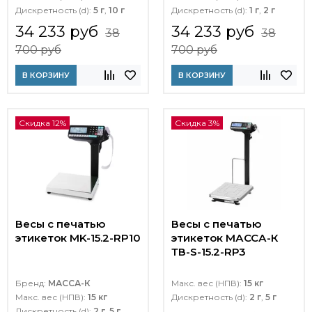
Дискретность (d):
5 г
,
10 г
Дискретность (d):
1 г
,
2 г
34 233 руб
34 233 руб
38
38
700 руб
700 руб
В КОРЗИНУ
В КОРЗИНУ
Скидка 12%
Скидка 3%
Весы с печатью
Весы с печатью
этикеток MK-15.2-RP10
этикеток МАССА-К
ТВ-S-15.2-RР3
Бренд:
МАССА-К
Макс. вес (НПВ):
15 кг
Макс. вес (НПВ):
15 кг
Дискретность (d):
2 г
,
5 г
Дискретность (d):
2 г
,
5 г