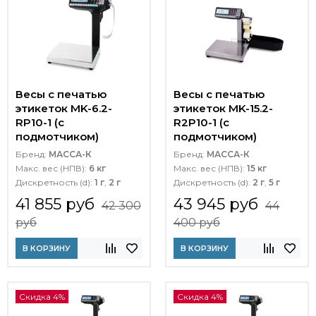
Весы с печатью
Весы с печатью
этикеток MK-6.2-
этикеток MK-15.2-
RP10-1 (с
R2P10-1 (с
подмотчиком)
подмотчиком)
Бренд:
МАССА-К
Бренд:
МАССА-К
Макс. вес (НПВ):
6 кг
Макс. вес (НПВ):
15 кг
Дискретность (d):
1 г
,
2 г
Дискретность (d):
2 г
,
5 г
41 855 руб
43 945 руб
42 300
44
руб
400 руб
В КОРЗИНУ
В КОРЗИНУ
Скидка 4%
Скидка 4%