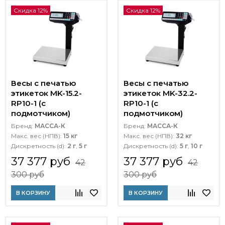
Скидка 12%
Скидка 12%
Весы с печатью
Весы с печатью
этикеток MK-15.2-
этикеток MK-32.2-
RP10-1 (с
RP10-1 (с
подмотчиком)
подмотчиком)
Бренд:
МАССА-К
Бренд:
МАССА-К
Макс. вес (НПВ):
15 кг
Макс. вес (НПВ):
32 кг
Дискретность (d):
2 г
,
5 г
Дискретность (d):
5 г
,
10 г
37 377 руб
37 377 руб
42
42
300 руб
300 руб
В КОРЗИНУ
В КОРЗИНУ