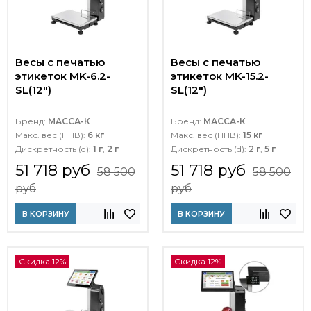
Весы с печатью
Весы с печатью
этикеток MK-6.2-
этикеток MK-15.2-
SL(12")
SL(12")
Бренд:
МАССА-К
Бренд:
МАССА-К
Макс. вес (НПВ):
6 кг
Макс. вес (НПВ):
15 кг
Дискретность (d):
1 г
,
2 г
Дискретность (d):
2 г
,
5 г
51 718 руб
51 718 руб
58 500
58 500
руб
руб
В КОРЗИНУ
В КОРЗИНУ
Скидка 12%
Скидка 12%