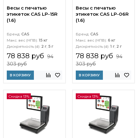
Весы с печатью
Весы с печатью
этикеток CAS LP-15R
этикеток CAS LP-06R
(1.6)
(1.6)
Бренд:
CAS
Бренд:
CAS
Макс. вес (НПВ):
15 кг
Макс. вес (НПВ):
6 кг
Дискретность (d):
2 г
,
5 г
Дискретность (d):
1 г
,
2 г
78 838 руб
78 838 руб
94
94
303 руб
303 руб
В КОРЗИНУ
В КОРЗИНУ
Скидка 13%
Скидка 13%