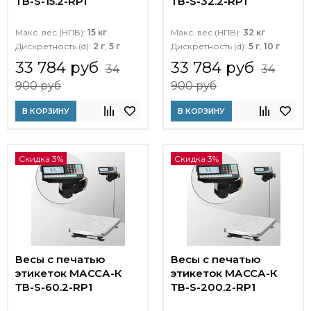
ТВ-S-15.2-RР1
ТВ-S-32.2-RP1
Макс. вес (НПВ):
15 кг
Макс. вес (НПВ):
32 кг
Дискретность (d):
2 г
,
5 г
Дискретность (d):
5 г
,
10 г
33 784 руб
33 784 руб
34
34
900 руб
900 руб
В КОРЗИНУ
В КОРЗИНУ
Скидка 3%
Скидка 3%
Весы с печатью
Весы с печатью
этикеток МАССА-К
этикеток МАССА-К
ТВ-S-60.2-RP1
ТВ-S-200.2-RP1