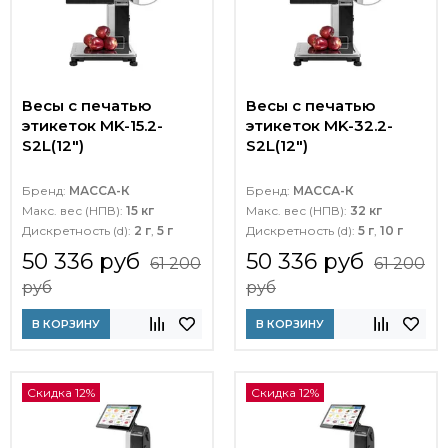
Весы с печатью
Весы с печатью
этикеток MK-15.2-
этикеток MK-32.2-
S2L(12")
S2L(12")
Бренд:
МАССА-К
Бренд:
МАССА-К
Макс. вес (НПВ):
15 кг
Макс. вес (НПВ):
32 кг
Дискретность (d):
2 г
,
5 г
Дискретность (d):
5 г
,
10 г
50 336 руб
50 336 руб
61 200
61 200
руб
руб
В КОРЗИНУ
В КОРЗИНУ
Скидка 12%
Скидка 12%