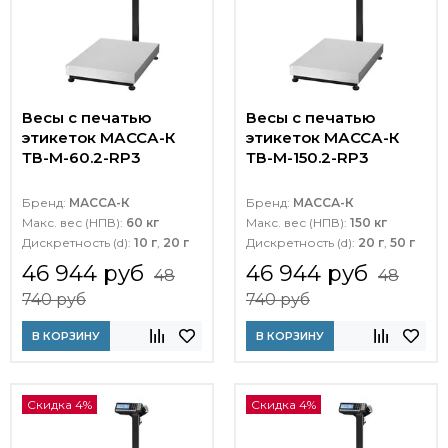
Весы с печатью
Весы с печатью
этикеток МАССА-К
этикеток МАССА-К
ТВ-M-60.2-RP3
ТВ-M-150.2-RP3
Бренд:
МАССА-К
Бренд:
МАССА-К
Макс. вес (НПВ):
60 кг
Макс. вес (НПВ):
150 кг
Дискретность (d):
10 г
,
20 г
Дискретность (d):
20 г
,
50 г
46 944 руб
46 944 руб
48
48
740 руб
740 руб
В КОРЗИНУ
В КОРЗИНУ
Скидка 4%
Скидка 4%