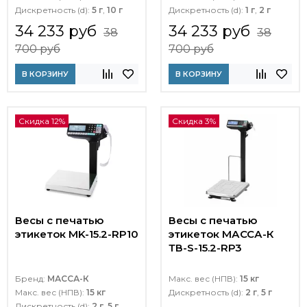
Дискретность (d):
5 г
,
10 г
Дискретность (d):
1 г
,
2 г
34 233 руб
34 233 руб
38
38
700 руб
700 руб
В КОРЗИНУ
В КОРЗИНУ
Скидка 12%
Скидка 3%
Весы с печатью
Весы с печатью
этикеток MK-15.2-RP10
этикеток МАССА-К
ТВ-S-15.2-RР3
Бренд:
МАССА-К
Макс. вес (НПВ):
15 кг
Макс. вес (НПВ):
15 кг
Дискретность (d):
2 г
,
5 г
Дискретность (d):
2 г
,
5 г