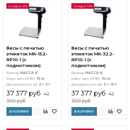
Скидка 12%
Скидка 12%
Весы с печатью
Весы с печатью
этикеток MK-15.2-
этикеток MK-32.2-
RP10-1 (с
RP10-1 (с
подмотчиком)
подмотчиком)
Бренд:
МАССА-К
Бренд:
МАССА-К
Макс. вес (НПВ):
15 кг
Макс. вес (НПВ):
32 кг
Дискретность (d):
2 г
,
5 г
Дискретность (d):
5 г
,
10 г
37 377 руб
37 377 руб
42
42
300 руб
300 руб
В КОРЗИНУ
В КОРЗИНУ