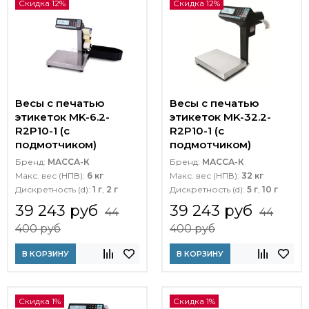
Скидка 12%
Скидка 12%
Весы с печатью
Весы с печатью
этикеток MK-6.2-
этикеток MK-32.2-
R2P10-1 (с
R2P10-1 (с
подмотчиком)
подмотчиком)
Бренд:
МАССА-К
Бренд:
МАССА-К
Макс. вес (НПВ):
6 кг
Макс. вес (НПВ):
32 кг
Дискретность (d):
1 г
,
2 г
Дискретность (d):
5 г
,
10 г
39 243 руб
39 243 руб
44
44
400 руб
400 руб
В КОРЗИНУ
В КОРЗИНУ
Скидка 1%
Скидка 1%