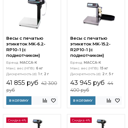
Весы с печатью
Весы с печатью
этикеток MK-6.2-
этикеток MK-15.2-
RP10-1 (с
R2P10-1 (с
подмотчиком)
подмотчиком)
Бренд:
МАССА-К
Бренд:
МАССА-К
Макс. вес (НПВ):
6 кг
Макс. вес (НПВ):
15 кг
Дискретность (d):
1 г
,
2 г
Дискретность (d):
2 г
,
5 г
41 855 руб
43 945 руб
42 300
44
руб
400 руб
В КОРЗИНУ
В КОРЗИНУ
Скидка 4%
Скидка 4%