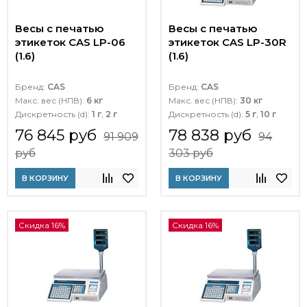
Весы с печатью
Весы с печатью
этикеток CAS LP-06
этикеток CAS LP-30R
(1.6)
(1.6)
Бренд:
CAS
Бренд:
CAS
Макс. вес (НПВ):
6 кг
Макс. вес (НПВ):
30 кг
Дискретность (d):
1 г
,
2 г
Дискретность (d):
5 г
,
10 г
76 845 руб
78 838 руб
91 909
94
руб
303 руб
В КОРЗИНУ
В КОРЗИНУ
Скидка 16%
Скидка 16%