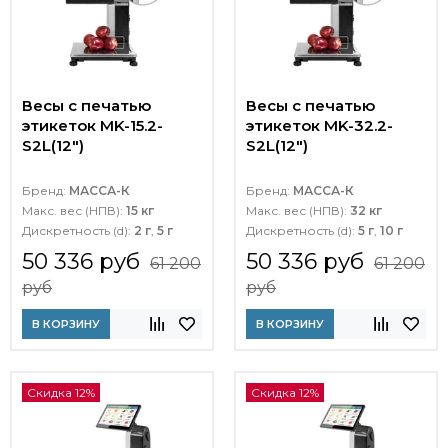
Весы с печатью
Весы с печатью
этикеток MK-15.2-
этикеток MK-32.2-
S2L(12")
S2L(12")
Бренд:
МАССА-К
Бренд:
МАССА-К
Макс. вес (НПВ):
15 кг
Макс. вес (НПВ):
32 кг
Дискретность (d):
2 г
,
5 г
Дискретность (d):
5 г
,
10 г
50 336 руб
50 336 руб
61 200
61 200
руб
руб
В КОРЗИНУ
В КОРЗИНУ
Скидка 12%
Скидка 12%