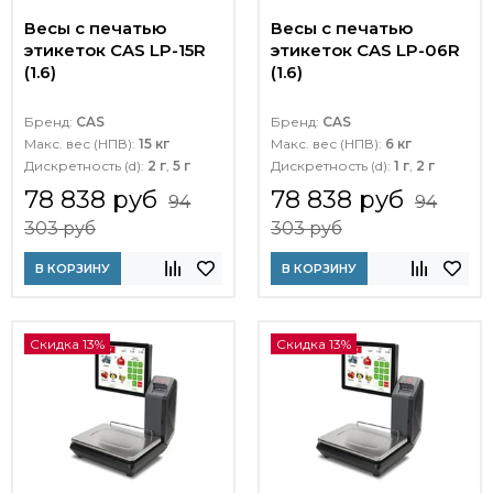
Весы с печатью
Весы с печатью
этикеток CAS LP-15R
этикеток CAS LP-06R
(1.6)
(1.6)
Бренд:
CAS
Бренд:
CAS
Макс. вес (НПВ):
15 кг
Макс. вес (НПВ):
6 кг
Дискретность (d):
2 г
,
5 г
Дискретность (d):
1 г
,
2 г
78 838 руб
78 838 руб
94
94
303 руб
303 руб
В КОРЗИНУ
В КОРЗИНУ
Скидка 13%
Скидка 13%