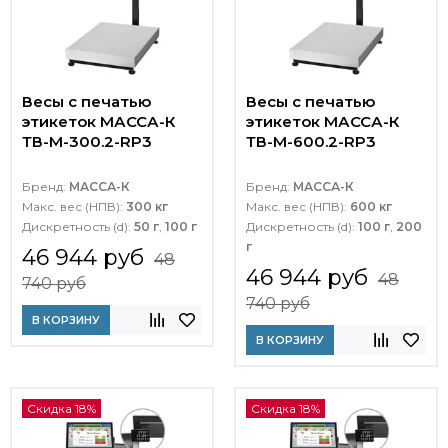
Весы с печатью
Весы с печатью
этикеток МАССА-К
этикеток МАССА-К
ТВ-M-300.2-RP3
ТВ-M-600.2-RP3
Бренд:
МАССА-К
Бренд:
МАССА-К
Макс. вес (НПВ):
300 кг
Макс. вес (НПВ):
600 кг
Дискретность (d):
50 г
,
100 г
Дискретность (d):
100 г
,
200
г
46 944 руб
48
46 944 руб
48
740 руб
740 руб
В КОРЗИНУ
В КОРЗИНУ
Скидка 18%
Скидка 18%