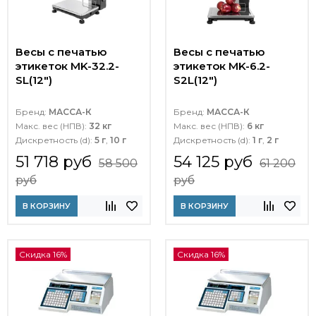
Весы с печатью
Весы с печатью
этикеток MK-32.2-
этикеток MK-6.2-
SL(12")
S2L(12")
Бренд:
МАССА-К
Бренд:
МАССА-К
Макс. вес (НПВ):
32 кг
Макс. вес (НПВ):
6 кг
Дискретность (d):
5 г
,
10 г
Дискретность (d):
1 г
,
2 г
51 718 руб
54 125 руб
58 500
61 200
руб
руб
В КОРЗИНУ
В КОРЗИНУ
Скидка 16%
Скидка 16%