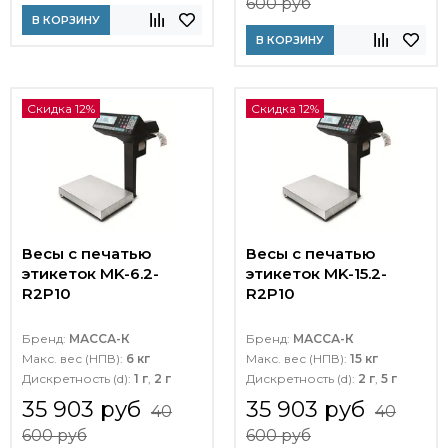
600 руб
В КОРЗИНУ
В КОРЗИНУ
Скидка 12%
Скидка 12%
Весы с печатью
Весы с печатью
этикеток MK-6.2-
этикеток MK-15.2-
R2P10
R2P10
Бренд:
МАССА-К
Бренд:
МАССА-К
Макс. вес (НПВ):
6 кг
Макс. вес (НПВ):
15 кг
Дискретность (d):
1 г
,
2 г
Дискретность (d):
2 г
,
5 г
35 903 руб
35 903 руб
40
40
600 руб
600 руб