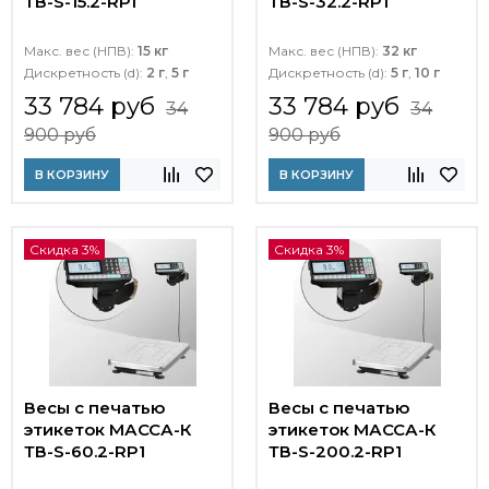
ТВ-S-15.2-RР1
ТВ-S-32.2-RP1
Макс. вес (НПВ):
15 кг
Макс. вес (НПВ):
32 кг
Дискретность (d):
2 г
,
5 г
Дискретность (d):
5 г
,
10 г
33 784 руб
33 784 руб
34
34
900 руб
900 руб
В КОРЗИНУ
В КОРЗИНУ
Скидка 3%
Скидка 3%
Весы с печатью
Весы с печатью
этикеток МАССА-К
этикеток МАССА-К
ТВ-S-60.2-RP1
ТВ-S-200.2-RP1