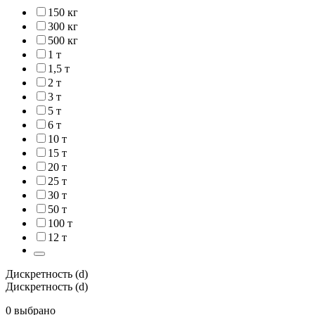
150 кг
300 кг
500 кг
1 т
1,5 т
2 т
3 т
5 т
6 т
10 т
15 т
20 т
25 т
30 т
50 т
100 т
12 т
Дискретность (d)
Дискретность (d)
0 выбрано