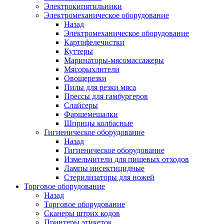
Электрокипятильники
Электромеханическое оборудование
Назад
Электромеханическое оборудование
Картофелечистки
Куттеры
Маринаторы-мясомассажеры
Мясорыхлители
Овощерезки
Пилы для резки мяса
Прессы для гамбургеров
Слайсеры
Фаршемешалки
Шприцы колбасные
Гигиеническое оборудование
Назад
Гигиеническое оборудование
Измельчители для пищевых отходов
Лампы инсектицидные
Стерилизаторы для ножей
Торговое оборудование
Назад
Торговое оборудование
Сканеры штрих кодов
Принтеры этикеток