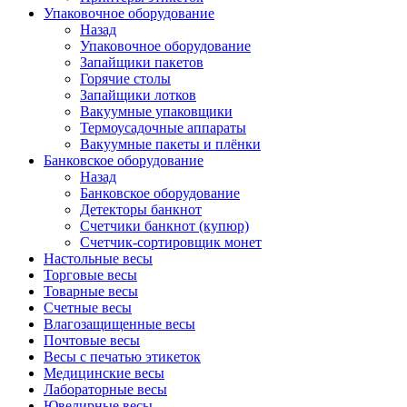
Упаковочное оборудование
Назад
Упаковочное оборудование
Запайщики пакетов
Горячие столы
Запайщики лотков
Вакуумные упаковщики
Термоусадочные аппараты
Вакуумные пакеты и плёнки
Банковское оборудование
Назад
Банковское оборудование
Детекторы банкнот
Cчетчики банкнот (купюр)
Счетчик-сортировщик монет
Настольные весы
Торговые весы
Товарные весы
Счетные весы
Влагозащищенные весы
Почтовые весы
Весы с печатью этикеток
Медицинские весы
Лабораторные весы
Ювелирные весы