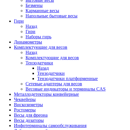
Бытовые весы
Безмены
Карманные весы
Напольные бытовые весы
Гири
Назад
Гири
Наборы гирь
Динамометры
Комплектующие для весов
Назад
Комплектующие для весов
Тензодатчики
Назад
Тензодатчики
Тензодатчики платформенные
Сетевые адаптеры для весов
Весовые индикаторы и терминалы CAS
Металлодетекторы конвейерные
Чеквейеры
Вискозиметры
Ростомеры
Весы для фреона
Весы дозаторы
Инфотерминалы самообслуживания