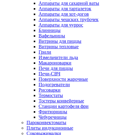
Аппараты для сахарной ваты
Аппараты для тарталеток
Аппараты для хот-догов
Аппараты чешских трубочек
Аппараты для чуррос
Блинницы
Вафельницы
Витрины для пиццы
Витрины тепловые
Грили
Измельчители льда
Макароноварки
Печи для пиццы
Печи-СВЧ
Поверхности жарочные
Подогреватели
Рисоварки
Термостаты
Тостеры конвейерные
Станции картофеля фри
Фритюрницы
Чебуречницы
Пароконвектоматы
Плиты индукционные
Соковыжималки