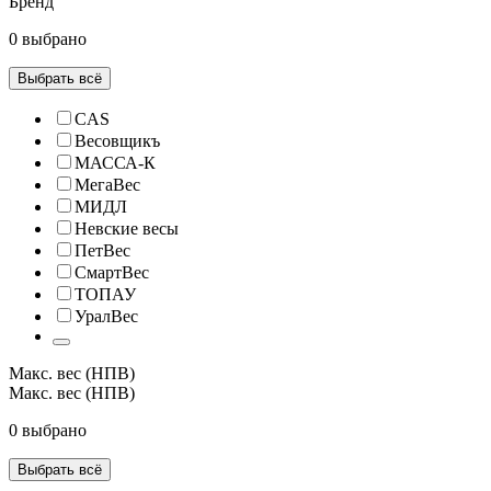
Бренд
0 выбрано
Выбрать всё
CAS
Весовщикъ
МАССА-К
МегаВес
МИДЛ
Невские весы
ПетВес
СмартВес
ТОПАУ
УралВес
Макс. вес (НПВ)
Макс. вес (НПВ)
0 выбрано
Выбрать всё