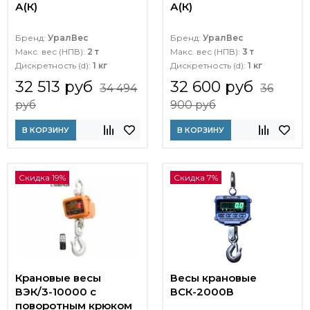
А(К)
А(К)
Бренд:
УралВес
Бренд:
УралВес
Макс. вес (НПВ):
2 т
Макс. вес (НПВ):
3 т
Дискретность (d):
1 кг
Дискретность (d):
1 кг
32 513 руб
32 600 руб
34 494
36
руб
900 руб
В КОРЗИНУ
В КОРЗИНУ
Скидка 19%
Скидка 7%
Крановые весы
Весы крановые
ВЭК/3-10000 с
ВСК-2000В
поворотным крюком