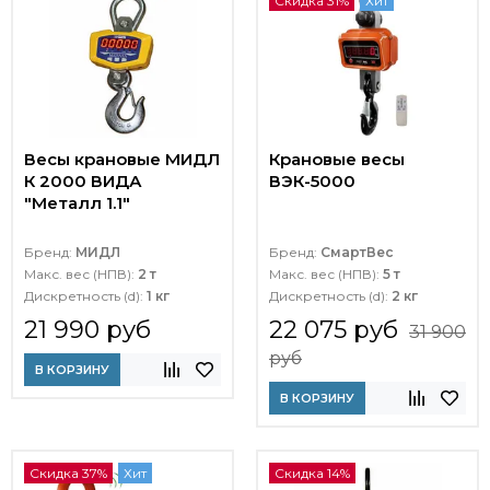
Скидка 31%
Хит
Весы крановые МИДЛ
Крановые весы
К 2000 ВИДА
ВЭК-5000
"Металл 1.1"
Бренд:
МИДЛ
Бренд:
СмартВес
Макс. вес (НПВ):
2 т
Макс. вес (НПВ):
5 т
Дискретность (d):
1 кг
Дискретность (d):
2 кг
21 990 руб
22 075 руб
31 900
руб
В КОРЗИНУ
В КОРЗИНУ
Скидка 37%
Хит
Скидка 14%