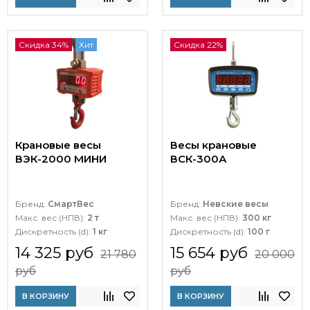
Скидка 34%
Хит
Скидка 22%
Крановые весы
Весы крановые
ВЭК-2000 МИНИ
ВСК-300А
Бренд:
СмартВес
Бренд:
Невские весы
Макс. вес (НПВ):
2 т
Макс. вес (НПВ):
300 кг
Дискретность (d):
1 кг
Дискретность (d):
100 г
14 325 руб
15 654 руб
21 780
20 000
руб
руб
В КОРЗИНУ
В КОРЗИНУ