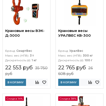
Крановые весы ВЭК-
Крановые весы
Д-3000
УРАЛВЕС КВ-300
Бренд:
СмартВес
Бренд:
УралВес
Макс. вес (НПВ):
3 т
Макс. вес (НПВ):
300 кг
Дискретность (d):
1 кг
Дискретность (d):
100 г
22 553 руб
22 765 руб
35 750
26
руб
608 руб
В КОРЗИНУ
В КОРЗИНУ
Скидка 14%
Скидка 38%