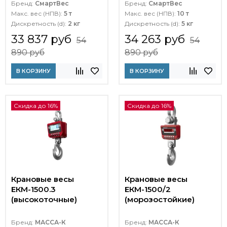
Бренд:
СмартВес
Бренд:
СмартВес
Макс. вес (НПВ):
5 т
Макс. вес (НПВ):
10 т
Дискретность (d):
2 кг
Дискретность (d):
5 кг
33 837 руб
34 263 руб
54
54
890 руб
890 руб
В КОРЗИНУ
В КОРЗИНУ
Скидка до 16%
Скидка до 16%
Крановые весы
Крановые весы
ЕКМ-1500.3
ЕКМ-1500/2
(высокоточные)
(морозостойкие)
Бренд:
МАССА-К
Бренд:
МАССА-К