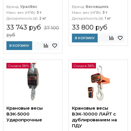
Бренд:
УралВес
Бренд:
Весовщикъ
Макс. вес (НПВ):
5 т
Макс. вес (НПВ):
3 т
Дискретность (d):
2 кг
Дискретность (d):
1 кг
33 743 руб
33 800 руб
37 100
руб
В КОРЗИНУ
В КОРЗИНУ
Скидка 38%
Скидка 38%
Крановые весы
Крановые весы
ВЭК-5000
ВЭК-10000 ЛАЙТ c
Ударопрочные
дублированием на
ПДУ