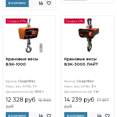
В КОРЗИНУ
Скидка 27%
Скидка 21%
Крановые весы
Крановые весы
ВЭК-1000
ВЭК-3000 ЛАЙТ
Бренд:
СмартВес
Бренд:
СмартВес
Макс. вес (НПВ):
1 т
Макс. вес (НПВ):
3 т
Дискретность (d):
500 г
Дискретность (d):
1 кг
12 328 руб
14 239 руб
16 940
17 917
руб
руб
В КОРЗИНУ
В КОРЗИНУ