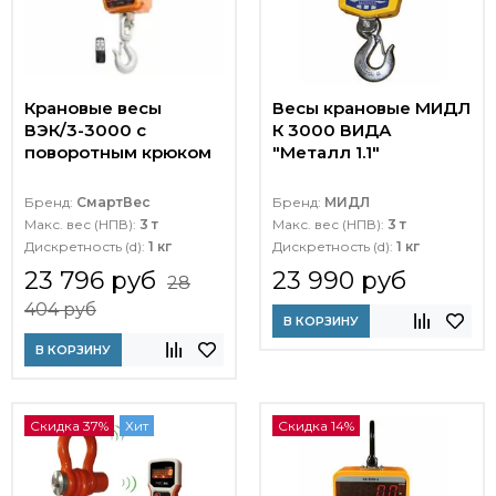
Крановые весы
Весы крановые МИДЛ
ВЭК/3-3000 с
К 3000 ВИДА
поворотным крюком
"Металл 1.1"
Бренд:
СмартВес
Бренд:
МИДЛ
Макс. вес (НПВ):
3 т
Макс. вес (НПВ):
3 т
Дискретность (d):
1 кг
Дискретность (d):
1 кг
23 796 руб
23 990 руб
28
404 руб
В КОРЗИНУ
В КОРЗИНУ
Скидка 37%
Хит
Скидка 14%