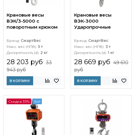
Крановые весы
Крановые весы
ВЭК/3-5000 с
ВЭК-3000
поворотным крюком
Ударопрочные
Бренд:
СмартВес
Бренд:
СмартВес
Макс. вес (НПВ):
5 т
Макс. вес (НПВ):
3 т
Дискретность (d):
2 кг
Дискретность (d):
1 кг
28 203 руб
28 669 руб
33
49 610
943 руб
руб
В КОРЗИНУ
В КОРЗИНУ
Скидка 33%
Хит