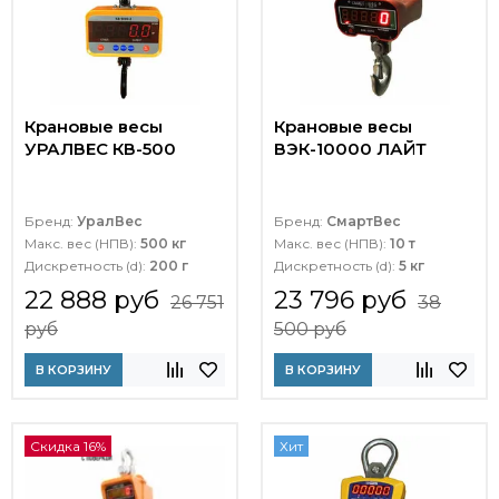
Крановые весы
Крановые весы
УРАЛВЕС КВ-500
ВЭК-10000 ЛАЙТ
Бренд:
УралВес
Бренд:
СмартВес
Макс. вес (НПВ):
500 кг
Макс. вес (НПВ):
10 т
Дискретность (d):
200 г
Дискретность (d):
5 кг
22 888 руб
23 796 руб
26 751
38
руб
500 руб
В КОРЗИНУ
В КОРЗИНУ
Скидка 16%
Хит