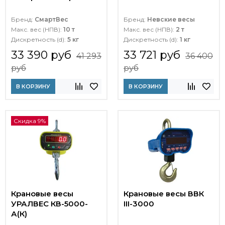
Бренд:
СмартВес
Бренд:
Невские весы
Макс. вес (НПВ):
10 т
Макс. вес (НПВ):
2 т
Дискретность (d):
5 кг
Дискретность (d):
1 кг
33 390 руб
33 721 руб
41 293
36 400
руб
руб
В КОРЗИНУ
В КОРЗИНУ
Скидка 9%
Крановые весы
Крановые весы ВВК
УРАЛВЕС КВ-5000-
III-3000
А(К)