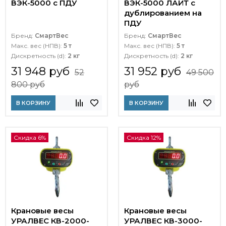
ВЭК-5000 с ПДУ
ВЭК-5000 ЛАЙТ c
дублированием на
ПДУ
Бренд:
СмартВес
Бренд:
СмартВес
Макс. вес (НПВ):
5 т
Макс. вес (НПВ):
5 т
Дискретность (d):
2 кг
Дискретность (d):
2 кг
31 948 руб
31 952 руб
52
49 500
800 руб
руб
В КОРЗИНУ
В КОРЗИНУ
Скидка 6%
Скидка 12%
Крановые весы
Крановые весы
УРАЛВЕС КВ-2000-
УРАЛВЕС КВ-3000-