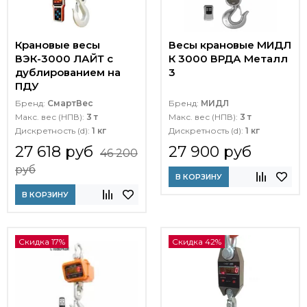
Крановые весы
Весы крановые МИДЛ
ВЭК-3000 ЛАЙТ c
К 3000 ВРДА Металл
дублированием на
3
ПДУ
Бренд:
СмартВес
Бренд:
МИДЛ
Макс. вес (НПВ):
3 т
Макс. вес (НПВ):
3 т
Дискретность (d):
1 кг
Дискретность (d):
1 кг
27 618 руб
27 900 руб
46 200
руб
В КОРЗИНУ
В КОРЗИНУ
Скидка 17%
Скидка 42%