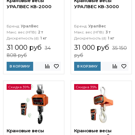
Крановые весы
Крановые весы
УРАЛВЕС КВ-2000
УРАЛВЕС КВ-3000
Бренд:
УралВес
Бренд:
УралВес
Макс. вес (НПВ):
2 т
Макс. вес (НПВ):
3 т
Дискретность (d):
1 кг
Дискретность (d):
1 кг
31 000 руб
31 000 руб
34
35 150
808 руб
руб
В КОРЗИНУ
В КОРЗИНУ
Скидка 39%
Скидка 35%
Крановые весы
Крановые весы