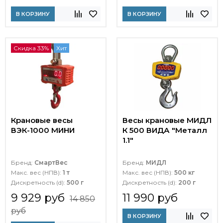
В КОРЗИНУ
В КОРЗИНУ
Скидка 33%
Хит
Крановые весы
Весы крановые МИДЛ
ВЭК-1000 МИНИ
К 500 ВИДА "Металл
1.1"
Бренд:
СмартВес
Бренд:
МИДЛ
Макс. вес (НПВ):
1 т
Макс. вес (НПВ):
500 кг
Дискретность (d):
500 г
Дискретность (d):
200 г
9 929 руб
11 990 руб
14 850
руб
В КОРЗИНУ