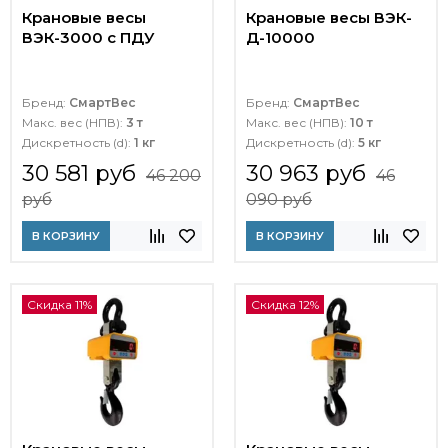
Крановые весы
Крановые весы ВЭК-
ВЭК-3000 с ПДУ
Д-10000
Бренд:
СмартВес
Бренд:
СмартВес
Макс. вес (НПВ):
3 т
Макс. вес (НПВ):
10 т
Дискретность (d):
1 кг
Дискретность (d):
5 кг
30 581 руб
30 963 руб
46 200
46
руб
090 руб
В КОРЗИНУ
В КОРЗИНУ
Скидка 11%
Скидка 12%