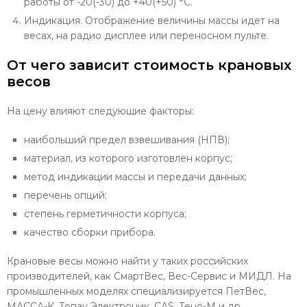
работы от -20(-30) до +40(+50) °С.
Индикация. Отображение величины массы идет на
весах, на радио дисплее или переносном пульте.
От чего зависит стоимость крановых
весов
На цену влияют следующие факторы:
наибольший предел взвешивания (НПВ);
материал, из которого изготовлен корпус;
метод индикации массы и передачи данных;
перечень опций;
степень герметичности корпуса;
качество сборки прибора.
Крановые весы можно найти у таких российских
производителей, как СмартВес, Вес-Сервис и МИДЛ. На
промышленных моделях специализируется ПетВес,
МАССА-К, Топау Электроник, CAS, Тено-М и др.