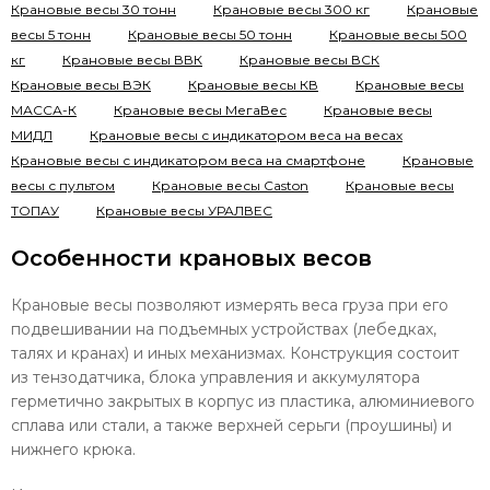
Крановые весы 30 тонн
Крановые весы 300 кг
Крановые
весы 5 тонн
Крановые весы 50 тонн
Крановые весы 500
кг
Крановые весы ВВК
Крановые весы ВСК
Крановые весы ВЭК
Крановые весы КВ
Крановые весы
МАССА-К
Крановые весы МегаВес
Крановые весы
МИДЛ
Крановые весы с индикатором веса на весах
Крановые весы с индикатором веса на смартфоне
Крановые
весы с пультом
Крановые весы Сaston
Крановые весы
ТОПАУ
Крановые весы УРАЛВЕС
Особенности крановых весов
Крановые весы позволяют измерять веса груза при его
подвешивании на подъемных устройствах (лебедках,
талях и кранах) и иных механизмах. Конструкция состоит
из тензодатчика, блока управления и аккумулятора
герметично закрытых в корпус из пластика, алюминиевого
сплава или стали, а также верхней серьги (проушины) и
нижнего крюка.