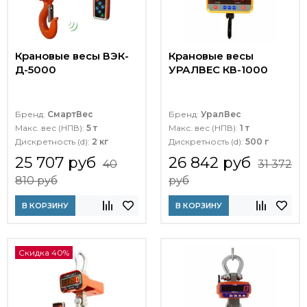
Крановые весы ВЭК-
Крановые весы
Д-5000
УРАЛВЕС КВ-1000
Бренд:
СмартВес
Бренд:
УралВес
Макс. вес (НПВ):
5 т
Макс. вес (НПВ):
1 т
Дискретность (d):
2 кг
Дискретность (d):
500 г
25 707 руб
26 842 руб
40
31 372
810 руб
руб
В КОРЗИНУ
В КОРЗИНУ
Скидка 40%