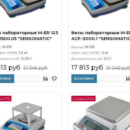
 лабораторные M-ER 123
Весы лабораторные M-E
1500.05 "SENSOMATIC"
АCF-3000.1 "SENSOMATIC
TFT
д:
M-ER
Бренд:
M-ER
вес (НПВ):
1,5 кг
Макс. вес (НПВ):
3 кг
етность (d):
0,05 г
Дискретность (d):
0,1 г
813 руб
17 813 руб
21 346 руб
21 346 руб
ОРЗИНУ
В КОРЗИНУ
а 17%
Скидка 30%