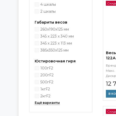
Скидк
4 шкалы
2 шкалы
Габариты весов
260х190х125 мм
345 х 223 х 340 мм
345 х 223 х 113 мм
385х350x125 мм
Весы
122А
Юстировочная гиря
Брен
100гF2
Макс. 
200гF2
Дискр
500гF2
12 
1кгF2
В К
2кгF2
Скид