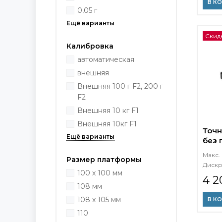
В К
0,05 г
Скид
Калибровка
автоматическая
внешняя
Внешняя 100 г F2, 200 г
F2
Внешняя 10 кг F1
Внешняя 10кг F1
Точн
без 
Макс. 
Размер платформы
Дискр
100 х 100 мм
4 2
108 мм
108 х 105 мм
В К
110