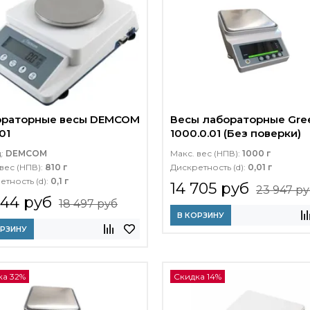
ораторные весы DEMCOM
Весы лабораторные Gre
01
1000.0.01 (Без поверки)
д:
DEMCOM
Макс. вес (НПВ):
1000 г
вес (НПВ):
810 г
Дискретность (d):
0,01 г
етность (d):
0,1 г
14 705 руб
23 947 р
544 руб
18 497 руб
В КОРЗИНУ
ОРЗИНУ
ка 32%
Скидка 14%