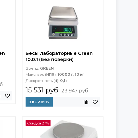
en
Весы лабораторные Green
10.0.1 (Без поверки)
Бренд:
GREEN
Макс. вес (НПВ):
10000 г
,
10 кг
Дискретность (d):
0,1 г
уб
15 531 руб
23 947 руб
В КОРЗИНУ
Скидка 27%