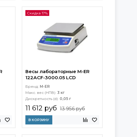
Скидка 17%
R
Весы лабораторные M-ER
122АCF-3000.05 LСD
Бренд:
M-ER
Макс. вес (НПВ):
3 кг
Дискретность (d):
0,05 г
11 612 руб
13 956 руб
В КОРЗИНУ