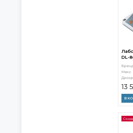
Лаб
DL-8
Брен
Макс. 
Дискр
13 
В К
Скид