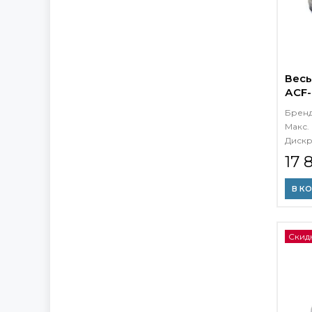
Весы
АCF-
TFT
Брен
Макс. 
Дискр
17 
В К
Скидк