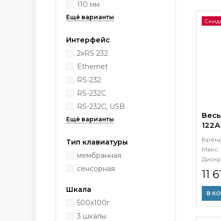
110 мм
Скидк
Интерфейс
2хRS 232
Ethernet
RS-232
RS-232C
RS-232C, USB
Весы
122А
Брен
Тип клавиатуры
Макс. 
мембранная
Дискр
сенсорная
11 
Шкала
В К
500х100г
3 шкалы