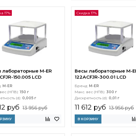
а 17%
Скидка 17%
 лабораторные M-ER
Весы лабораторные M-E
CFJR-150.005 LСD
122АCFJR-300.01 LСD
д:
M-ER
Бренд:
M-ER
вес (НПВ):
150 г
Макс. вес (НПВ):
300 г
етность (d):
0,005 г
Дискретность (d):
0,01 г
612 руб
11 612 руб
13 956 руб
13 956 руб
ОРЗИНУ
В КОРЗИНУ