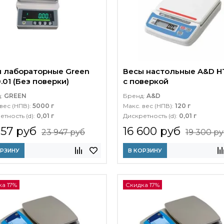
 лабораторные Green
Весы настольные A&D H
.01 (Без поверки)
с поверкой
д:
GREEN
Бренд:
A&D
вес (НПВ):
5000 г
Макс. вес (НПВ):
120 г
етность (d):
0,01 г
Дискретность (d):
0,01 г
357 руб
16 600 руб
23 947 руб
19 300 р
ОРЗИНУ
В КОРЗИНУ
а 17%
Скидка 17%