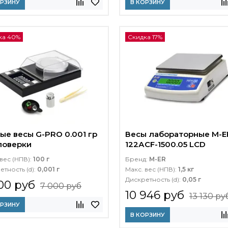
ОРЗИНУ
В КОРЗИНУ
ка 40%
Скидка 17%
ые весы G-PRO 0.001 гр
Весы лабораторные M-E
поверки
122АCF-1500.05 LСD
вес (НПВ):
100 г
Бренд:
M-ER
етность (d):
0,001 г
Макс. вес (НПВ):
1,5 кг
Дискретность (d):
0,05 г
00 руб
7 000 руб
10 946 руб
13 130 ру
ОРЗИНУ
В КОРЗИНУ