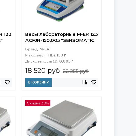
R 123
Весы лабораторные M-ER 123
"
АCFJR-150.005 "SENSOMATIC"
TFT
Бренд:
M-ER
Макс. вес (НПВ):
150 г
Дискретность (d):
0,005 г
18 520 руб
22 255 руб
В КОРЗИНУ
Скидка 30%