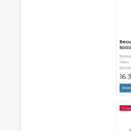
Весы
5000
Брен
Макс. 
Дискр
16 
В К
Скидк