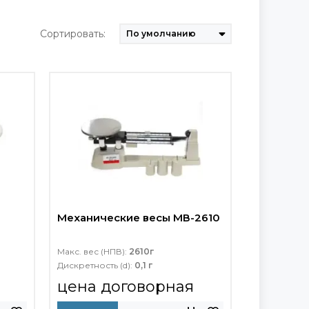
Сортировать:
Механические весы МВ-2610
Макс. вес (НПВ):
2610г
Дискретность (d):
0,1 г
цена договорная