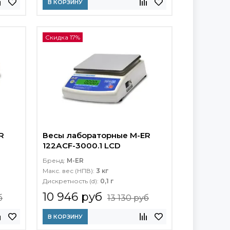
В КОРЗИНУ
Скидка 17%
R
Весы лабораторные M-ER
122АCF-3000.1 LСD
Бренд:
M-ER
Макс. вес (НПВ):
3 кг
Дискретность (d):
0,1 г
10 946 руб
б
13 130 руб
В КОРЗИНУ