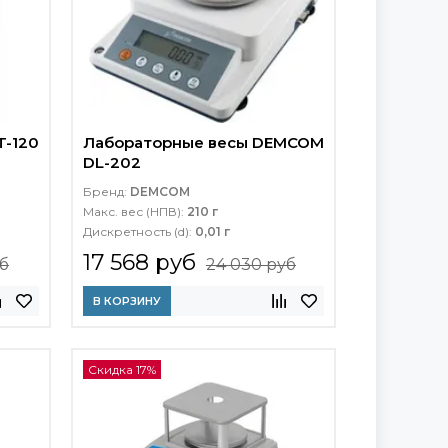
T-120
Лабораторные весы DEMCOM
DL-202
Бренд:
DEMCOM
Макс. вес (НПВ):
210 г
Дискретность (d):
0,01 г
17 568 руб
уб
24 030 руб
В КОРЗИНУ
Скидка 17%