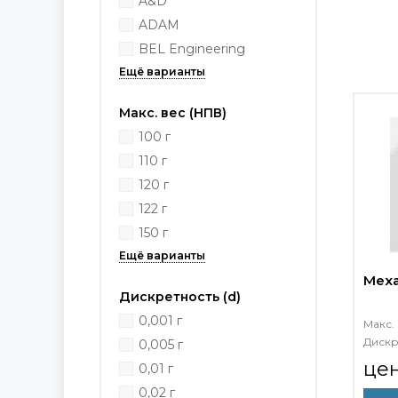
A&D
ADAM
BEL Engineering
Макс. вес (НПВ)
100 г
110 г
120 г
122 г
150 г
Меха
Дискретность (d)
0,001 г
Макс. 
Дискр
0,005 г
це
0,01 г
0,02 г