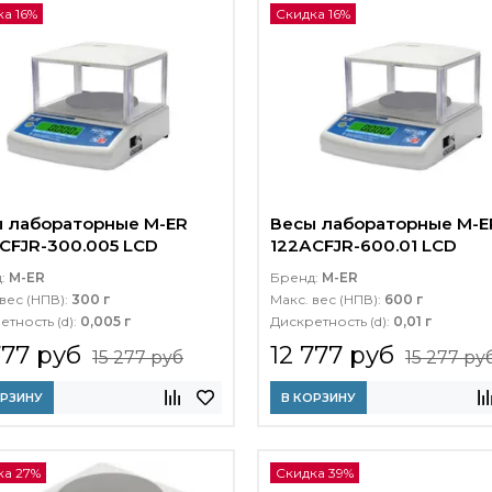
а 16%
Скидка 16%
 лабораторные M-ER
Весы лабораторные M-E
CFJR-300.005 LСD
122АCFJR-600.01 LСD
д:
M-ER
Бренд:
M-ER
вес (НПВ):
300 г
Макс. вес (НПВ):
600 г
етность (d):
0,005 г
Дискретность (d):
0,01 г
777 руб
12 777 руб
15 277 руб
15 277 ру
ОРЗИНУ
В КОРЗИНУ
ка 27%
Скидка 39%