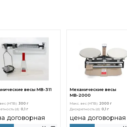
нические весы МВ-311
Механические весы
МВ-2000
вес (НПВ):
300 г
Макс. вес (НПВ):
2000 г
етность (d):
0,1 г
Дискретность (d):
0,1 г
на договорная
цена договорная