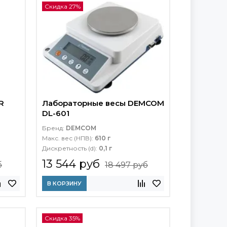
Скидка 27%
R
Лабораторные весы DEMCOM
DL-601
Бренд:
DEMCOM
Макс. вес (НПВ):
610 г
Дискретность (d):
0,1 г
13 544 руб
б
18 497 руб
В КОРЗИНУ
Скидка 35%