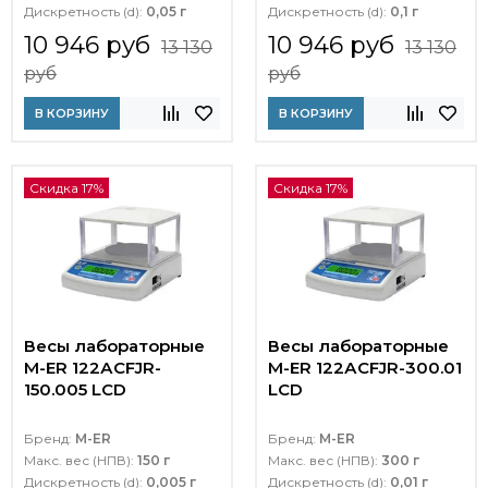
Дискретность (d):
0,05 г
Дискретность (d):
0,1 г
10 946 руб
10 946 руб
13 130
13 130
руб
руб
В КОРЗИНУ
В КОРЗИНУ
Скидка 17%
Скидка 17%
Весы лабораторные
Весы лабораторные
M-ER 122АCFJR-
M-ER 122АCFJR-300.01
150.005 LСD
LСD
Бренд:
M-ER
Бренд:
M-ER
Макс. вес (НПВ):
150 г
Макс. вес (НПВ):
300 г
Дискретность (d):
0,005 г
Дискретность (d):
0,01 г