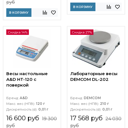
руб
В КОРЗИНУ
В КОРЗИНУ
Скидка 14%
Скидка 27%
Весы настольные
Лабораторные весы
A&D HT-120 с
DEMCOM DL-202
поверкой
Бренд:
A&D
Бренд:
DEMCOM
Макс. вес (НПВ):
120 г
Макс. вес (НПВ):
210 г
Дискретность (d):
0,01 г
Дискретность (d):
0,01 г
16 600 руб
17 568 руб
19 300
24 030
руб
руб