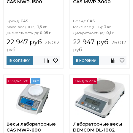
CAS MWP-1500
CAS MWP-3000
Бренд:
CAS
Бренд:
CAS
Макс. вес (НПВ):
1,5 кг
Макс. вес (НПВ):
3 кг
Дискретность (d):
0,05 г
Дискретность (d):
0,1 г
22 947 руб
22 947 руб
26 012
26 012
руб
руб
В КОРЗИНУ
В КОРЗИНУ
Скидка 12%
Хит
Скидка 27%
Весы лабораторные
Лабораторные весы
CAS MWP-600
DEMCOM DL-1002