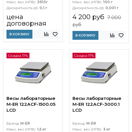
Макс. вес (НПВ):
2610г
Макс. вес (НПВ):
100 г
Дискретность (d):
0,1 г
Дискретность (d):
0,001 г
цена
4 200 руб
7 000
договорная
руб
В КОРЗИНУ
В КОРЗИНУ
Скидка 17%
Скидка 17%
Весы лабораторные
Весы лабораторные
M-ER 122АCF-1500.05
M-ER 122АCF-3000.1
LСD
LСD
Бренд:
M-ER
Бренд:
M-ER
Макс. вес (НПВ):
1,5 кг
Макс. вес (НПВ):
3 кг