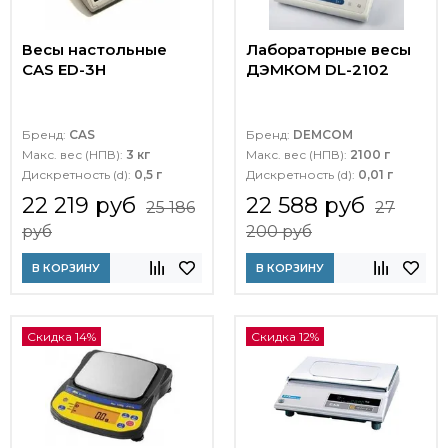
Весы настольные
Лабораторные весы
CAS ED-3H
ДЭМКОМ DL-2102
Бренд:
CAS
Бренд:
DEMCOM
Макс. вес (НПВ):
3 кг
Макс. вес (НПВ):
2100 г
Дискретность (d):
0,5 г
Дискретность (d):
0,01 г
22 219 руб
22 588 руб
25 186
27
руб
200 руб
В КОРЗИНУ
В КОРЗИНУ
Скидка 14%
Скидка 12%