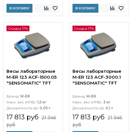
В КОРЗИНУ
В КОРЗИНУ
Скидка 17%
Скидка 17%
Весы лабораторные
Весы лабораторные
M-ER 123 АCF-1500.05
M-ER 123 АCF-3000.1
"SENSOMATIC" TFT
"SENSOMATIC" TFT
Бренд:
M-ER
Бренд:
M-ER
Макс. вес (НПВ):
1,5 кг
Макс. вес (НПВ):
3 кг
Дискретность (d):
0,05 г
Дискретность (d):
0,1 г
17 813 руб
17 813 руб
21 346
21 346
руб
руб