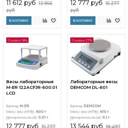
11 612 руб
12 777 руб
13 956
15 277
руб
руб
В КОРЗИНУ
В КОРЗИНУ
Скидка 16%
Скидка 27%
Весы лабораторные
Лабораторные весы
M-ER 122АCFJR-600.01
DEMCOM DL-601
LСD
Бренд:
M-ER
Бренд:
DEMCOM
Макс. вес (НПВ):
600 г
Макс. вес (НПВ):
610 г
Дискретность (d):
0,01 г
Дискретность (d):
0,1 г
12 777 руб
13 544 руб
15 277
18 497