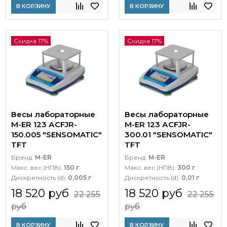
В КОРЗИНУ
В КОРЗИНУ
Скидка 17%
Скидка 17%
Весы лабораторные
Весы лабораторные
M-ER 123 АCFJR-
M-ER 123 АCFJR-
150.005 "SENSOMATIC"
300.01 "SENSOMATIC"
TFT
TFT
Бренд:
M-ER
Бренд:
M-ER
Макс. вес (НПВ):
150 г
Макс. вес (НПВ):
300 г
Дискретность (d):
0,005 г
Дискретность (d):
0,01 г
18 520 руб
18 520 руб
22 255
22 255
руб
руб
В КОРЗИНУ
В КОРЗИНУ