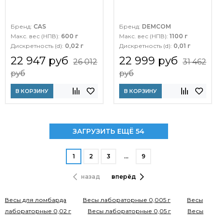
Бренд:
CAS
Бренд:
DEMCOM
Макс. вес (НПВ):
600 г
Макс. вес (НПВ):
1100 г
Дискретность (d):
0,02 г
Дискретность (d):
0,01 г
22 947 руб
22 999 руб
26 012
31 462
руб
руб
В КОРЗИНУ
В КОРЗИНУ
ЗАГРУЗИТЬ ЕЩЁ 54
1
2
3
…
9
назад
вперёд
Весы для ломбарда
Весы лабораторные 0,005 г
Весы
лабораторные 0,02 г
Весы лабораторные 0,05 г
Весы