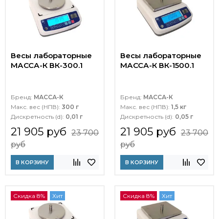
Весы лабораторные
Весы лабораторные
МАССА-К ВК-300.1
МАССА-К ВК-1500.1
Бренд:
МАССА-К
Бренд:
МАССА-К
Макс. вес (НПВ):
300 г
Макс. вес (НПВ):
1,5 кг
Дискретность (d):
0,01 г
Дискретность (d):
0,05 г
21 905 руб
21 905 руб
23 700
23 700
руб
руб
В КОРЗИНУ
В КОРЗИНУ
Скидка 8%
Хит
Скидка 8%
Хит