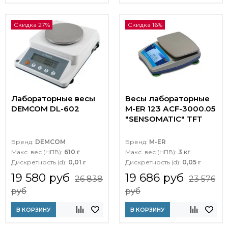
Скидка 27%
Скидка 16%
Лабораторные весы
Весы лабораторные
DEMCOM DL-602
M-ER 123 АCF-3000.05
"SENSOMATIC" TFT
Бренд:
DEMCOM
Бренд:
M-ER
Макс. вес (НПВ):
610 г
Макс. вес (НПВ):
3 кг
Дискретность (d):
0,01 г
Дискретность (d):
0,05 г
19 580 руб
19 686 руб
26 838
23 576
руб
руб
В КОРЗИНУ
В КОРЗИНУ