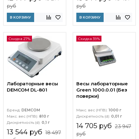
руб
руб
В КОРЗИНУ
В КОРЗИНУ
Скидка 27%
Скидка 39%
Лабораторные весы
Весы лабораторные
DEMCOM DL-801
Green 1000.0.01 (Без
поверки)
Бренд:
DEMCOM
Макс. вес (НПВ):
1000 г
Макс. вес (НПВ):
810 г
Дискретность (d):
0,01 г
Дискретность (d):
0,1 г
14 705 руб
23 947
13 544 руб
18 497
руб