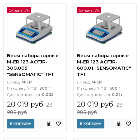
Скидка 17%
Скидка 17%
Весы лабораторные
Весы лабораторные
M-ER 123 АCFJR-
M-ER 123 АCFJR-
300.005
600.01 "SENSOMATIC"
"SENSOMATIC" TFT
TFT
Бренд:
M-ER
Бренд:
M-ER
Макс. вес (НПВ):
300 г
Макс. вес (НПВ):
600 г
Дискретность (d):
0,005 г
Дискретность (d):
0,01 г
20 019 руб
20 019 руб
23
23
989 руб
989 руб
В КОРЗИНУ
В КОРЗИНУ