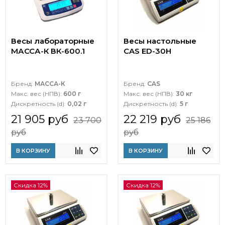
Весы лабораторные
Весы настольные
МАССА-К ВК-600.1
CAS ED-30H
Бренд:
МАССА-К
Бренд:
CAS
Макс. вес (НПВ):
600 г
Макс. вес (НПВ):
30 кг
Дискретность (d):
0,02 г
Дискретность (d):
5 г
21 905 руб
22 219 руб
23 700
25 186
руб
руб
В КОРЗИНУ
В КОРЗИНУ
Скидка 12%
Скидка 12%