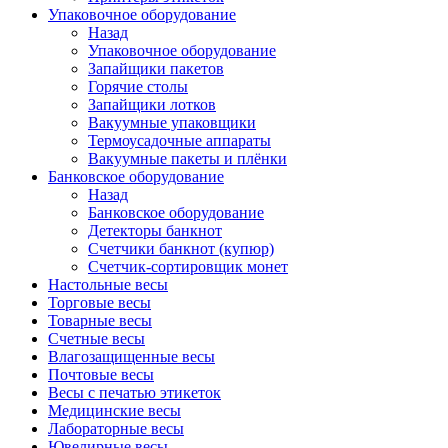
Упаковочное оборудование
Назад
Упаковочное оборудование
Запайщики пакетов
Горячие столы
Запайщики лотков
Вакуумные упаковщики
Термоусадочные аппараты
Вакуумные пакеты и плёнки
Банковское оборудование
Назад
Банковское оборудование
Детекторы банкнот
Cчетчики банкнот (купюр)
Счетчик-сортировщик монет
Настольные весы
Торговые весы
Товарные весы
Счетные весы
Влагозащищенные весы
Почтовые весы
Весы с печатью этикеток
Медицинские весы
Лабораторные весы
Ювелирные весы