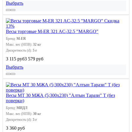
Выбрать
Скидка
13%
Весы торговые M-ER 321 AC-32.5 "MARGO"
Бренд:
M-ER
Макс. вес (НПВ):
32 кг
Дискретность (d):
5 г
3 115 руб
3 579 руб
Выбрать
Весы МТ 30 МЖА (5;300x230) "Алтын Тарази" Т (без
поверки)
Бренд:
МИДЛ
Макс. вес (НПВ):
30 кг
Дискретность (d):
5 г
3 360 руб