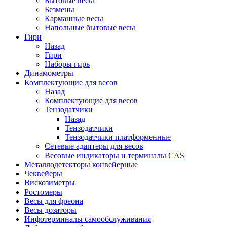
Бытовые весы
Безмены
Карманные весы
Напольные бытовые весы
Гири
Назад
Гири
Наборы гирь
Динамометры
Комплектующие для весов
Назад
Комплектующие для весов
Тензодатчики
Назад
Тензодатчики
Тензодатчики платформенные
Сетевые адаптеры для весов
Весовые индикаторы и терминалы CAS
Металлодетекторы конвейерные
Чеквейеры
Вискозиметры
Ростомеры
Весы для фреона
Весы дозаторы
Инфотерминалы самообслуживания