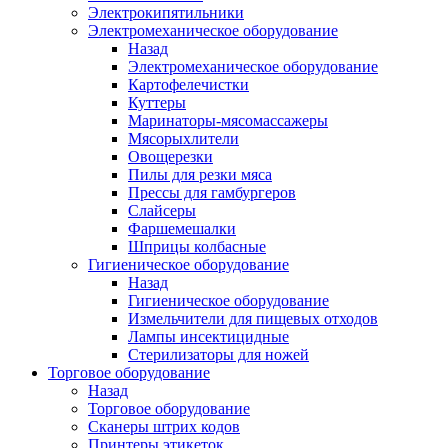
Электрокипятильники
Электромеханическое оборудование
Назад
Электромеханическое оборудование
Картофелечистки
Куттеры
Маринаторы-мясомассажеры
Мясорыхлители
Овощерезки
Пилы для резки мяса
Прессы для гамбургеров
Слайсеры
Фаршемешалки
Шприцы колбасные
Гигиеническое оборудование
Назад
Гигиеническое оборудование
Измельчители для пищевых отходов
Лампы инсектицидные
Стерилизаторы для ножей
Торговое оборудование
Назад
Торговое оборудование
Сканеры штрих кодов
Принтеры этикеток