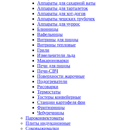
Аппараты для сахарной ваты
Аппараты для тарталеток
Аппараты для хот-догов
Аппараты чешских трубочек
Аппараты для чуррос
Блинницы
Вафельницы
Витрины для пиццы
Витрины тепловые
Грили
Измельчители льда
Макароноварки
Печи для пиццы
Печи-СВЧ
Поверхности жарочные
Подогреватели
Рисоварки
Термостаты
Тостеры конвейерные
Станции картофеля фри
Фритюрницы
Чебуречницы
Пароконвектоматы
Плиты индукционные
Соковыжималки