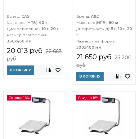
Бренд:
CAS
Бренд:
A&D
Макс. вес (НПВ):
60 кг
Макс. вес (НПВ):
60 кг
Дискретность (d):
10 г
,
20 г
Дискретность (d):
5 г
,
10 г
,
20
Размер платформы:
г
360х460 мм
Размер платформы:
500х400 мм
20 013 руб
22 663
21 650 руб
25 200
руб
руб
В КОРЗИНУ
В КОРЗИНУ
Скидка 16%
Скидка 16%