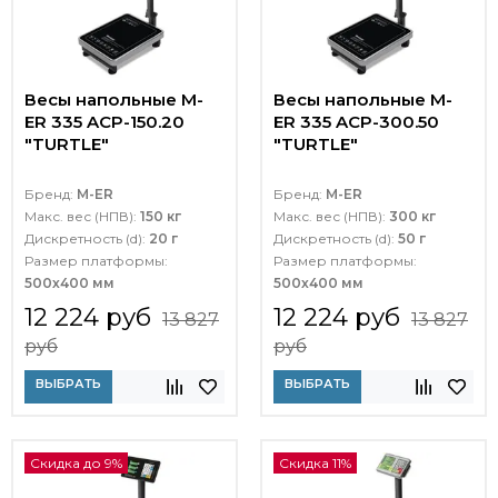
Весы напольные M-
Весы напольные M-
ER 335 ACP-150.20
ER 335 ACP-300.50
"TURTLE"
"TURTLE"
Бренд:
M-ER
Бренд:
M-ER
Макс. вес (НПВ):
150 кг
Макс. вес (НПВ):
300 кг
Дискретность (d):
20 г
Дискретность (d):
50 г
Размер платформы:
Размер платформы:
500х400 мм
500х400 мм
12 224 руб
12 224 руб
13 827
13 827
руб
руб
ВЫБРАТЬ
ВЫБРАТЬ
Скидка до 9%
Скидка 11%