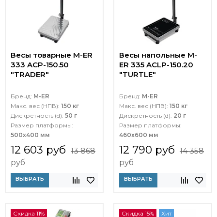
Весы товарные M-ER
Весы напольные M-
333 ACP-150.50
ER 335 ACLP-150.20
"TRADER"
"TURTLE"
Бренд:
M-ER
Бренд:
M-ER
Макс. вес (НПВ):
150 кг
Макс. вес (НПВ):
150 кг
Дискретность (d):
50 г
Дискретность (d):
20 г
Размер платформы:
Размер платформы:
500х400 мм
460x600 мм
12 603 руб
12 790 руб
13 868
14 358
руб
руб
ВЫБРАТЬ
ВЫБРАТЬ
Скидка 11%
Скидка 15%
Хит