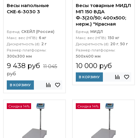
Весы напольные
Весы товарные МИДЛ
СКЕ-6-3030 3
МП 150 ВДА
Ф-3(20/50; 400х500;
нерж.) "Красная
армия"
Бренд:
СКЕЙЛ (Россия)
Бренд:
МИДЛ
Макс. вес (НПВ):
6 кг
Макс. вес (НПВ):
150 кг
Дискретность (d):
2 г
Дискретность (d):
20 г
,
50 г
Размер платформы:
Размер платформы:
300х300 мм
500х400 мм
9 438 руб
10 000 руб
11 045
руб
В КОРЗИНУ
В КОРЗИНУ
Скидка 14%
Скидка 14%