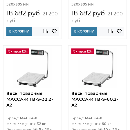
520х395 мм
520х395 мм
18 682 руб
18 682 руб
21 200
21 200
руб
руб
В КОРЗИНУ
В КОРЗИНУ
Скидка 12%
Скидка 12%
Весы товарные
Весы товарные
МАССА-К ТВ-S-32.2-
МАССА-К ТВ-S-60.2-
A2
A2
Бренд:
МАССА-К
Бренд:
МАССА-К
Макс. вес (НПВ):
32 кг
Макс. вес (НПВ):
60 кг
Дискретность (d):
5 г
,
10 г
Дискретность (d):
10 г
,
20 г