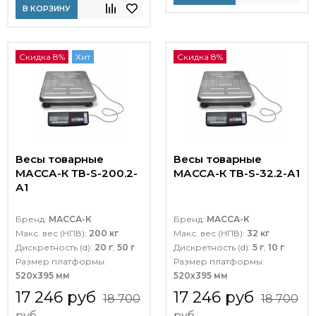
В КОРЗИНУ
Скидка 8%
Хит
Скидка 8%
Весы товарные
Весы товарные
МАССА-К ТВ-S-200.2-
МАССА-К ТВ-S-32.2-А1
А1
Бренд:
МАССА-К
Бренд:
МАССА-К
Макс. вес (НПВ):
200 кг
Макс. вес (НПВ):
32 кг
Дискретность (d):
20 г
,
50 г
Дискретность (d):
5 г
,
10 г
Размер платформы:
Размер платформы:
520х395 мм
520х395 мм
17 246 руб
17 246 руб
18 700
18 700
руб
руб