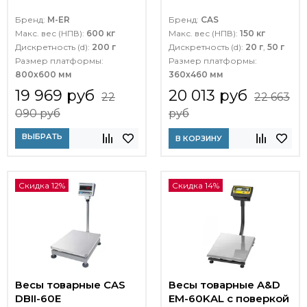
Бренд:
M-ER
Бренд:
CAS
Макс. вес (НПВ):
600 кг
Макс. вес (НПВ):
150 кг
Дискретность (d):
200 г
Дискретность (d):
20 г
,
50 г
Размер платформы:
Размер платформы:
800х600 мм
360х460 мм
19 969 руб
20 013 руб
22
22 663
090 руб
руб
ВЫБРАТЬ
В КОРЗИНУ
Скидка 12%
Скидка 14%
Весы товарные CAS
Весы товарные A&D
DBII-60E
EМ-60KAL с поверкой