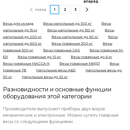
вперёд
назад
1
2
3
Весы для склада
Весы напольные до 100 кг
Весы
напольные до 15 кг
Весы напольные до 150 кг
Весы
напольные до 200 кг
Весы напольные до 60 кг
Весы
напольные до 600 кг
Весы товарные 300 кг
Весы
товарные 500 кг
Весы товарные CAS
Весы товарные M-
ER
Весы товарные до 10 кг
Весы товарные до 6 кг
Весы товарные МАССА-К
Весы товарные МИДЛ
Весы
товарные ТВ
Напольные весы A&D
Напольные весы до
30 кг
Напольные весы до 32 кг
Разновидности и основные функции
оборудования этой категории
Производители выпускают приборы двух видов:
механические и электронные. Можно купить товарные
весы со следующими функциями: