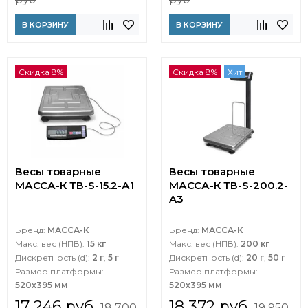
В КОРЗИНУ
В КОРЗИНУ
Скидка 8%
Скидка 8%
Хит
Весы товарные
Весы товарные
МАССА-К ТВ-S-15.2-А1
МАССА-К ТВ-S-200.2-
A3
Бренд:
МАССА-К
Бренд:
МАССА-К
Макс. вес (НПВ):
15 кг
Макс. вес (НПВ):
200 кг
Дискретность (d):
2 г
,
5 г
Дискретность (d):
20 г
,
50 г
Размер платформы:
Размер платформы:
520х395 мм
520х395 мм
17 246 руб
18 372 руб
18 700
19 950