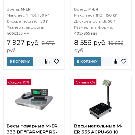
Бренд:
M-ER
Бренд:
M-ER
Макс. вес (НПВ):
150 кг
Макс. вес (НПВ):
150 кг
Дискретность (d):
50 г
Дискретность (d):
50 г
Размер платформы:
Размер платформы:
405х355 мм
405х355 мм
7 927 руб
8 556 руб
8 672
10 636
руб
руб
В КОРЗИНУ
В КОРЗИНУ
Скидка 10%
Скидка 6%
Весы товарные M-ER
Весы напольные M-
333 BF "FARMER" RS-
ER 335 ACPU-60.10