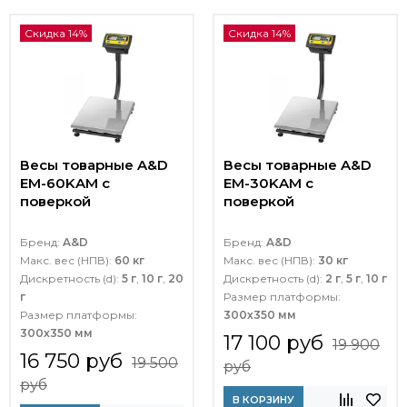
Скидка 14%
Скидка 14%
Весы товарные A&D
Весы товарные A&D
EМ-60KAM с
EМ-30KAM с
поверкой
поверкой
Бренд:
A&D
Бренд:
A&D
Макс. вес (НПВ):
60 кг
Макс. вес (НПВ):
30 кг
Дискретность (d):
5 г
,
10 г
,
20
Дискретность (d):
2 г
,
5 г
,
10 г
г
Размер платформы:
Размер платформы:
300х350 мм
300х350 мм
17 100 руб
19 900
16 750 руб
19 500
руб
руб
В КОРЗИНУ