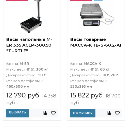
Весы напольные M-
Весы товарные
ER 335 ACLP-300.50
МАССА-К ТВ-S-60.2-A1
"TURTLE"
Бренд:
M-ER
Бренд:
МАССА-К
Макс. вес (НПВ):
300 кг
Макс. вес (НПВ):
60 кг
Дискретность (d):
50 г
Дискретность (d):
10 г
,
20 г
Размер платформы:
Размер платформы:
460x600 мм
520х395 мм
12 790 руб
15 822 руб
14 358
18 700
руб
руб
ВЫБРАТЬ
В КОРЗИНУ