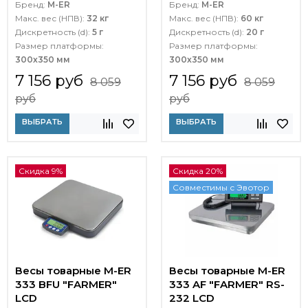
Бренд:
M-ER
Бренд:
M-ER
Макс. вес (НПВ):
32 кг
Макс. вес (НПВ):
60 кг
Дискретность (d):
5 г
Дискретность (d):
20 г
Размер платформы:
Размер платформы:
300х350 мм
300х350 мм
7 156 руб
7 156 руб
8 059
8 059
руб
руб
ВЫБРАТЬ
ВЫБРАТЬ
Скидка 9%
Скидка 20%
Совместимы с Эвотор
Весы товарные M-ER
Весы товарные M-ER
333 BFU "FARMER"
333 AF "FARMER" RS-
LCD
232 LCD