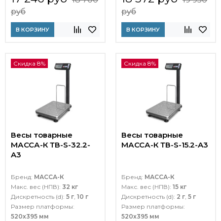
руб
руб
В КОРЗИНУ
В КОРЗИНУ
Скидка 8%
Скидка 8%
Весы товарные
Весы товарные
МАССА-К ТВ-S-32.2-
МАССА-К ТВ-S-15.2-A3
A3
Бренд:
МАССА-К
Бренд:
МАССА-К
Макс. вес (НПВ):
32 кг
Макс. вес (НПВ):
15 кг
Дискретность (d):
5 г
,
10 г
Дискретность (d):
2 г
,
5 г
Размер платформы:
Размер платформы:
520х395 мм
520х395 мм