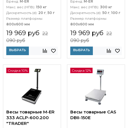
Бренд:
M-ER
Бренд:
M-ER
Макс. вес (НПВ):
150 кг
Макс. вес (НПВ):
300 кг
Дискретность (d):
20 г
,
50 г
Дискретность (d):
50 г
,
100 г
Размер платформы:
Размер платформы:
800х600 мм
800х600 мм
19 969 руб
19 969 руб
22
22
090 руб
090 руб
ВЫБРАТЬ
ВЫБРАТЬ
Скидка 10%
Скидка 12%
Весы товарные M-ER
Весы товарные CAS
333 ACLP-600.200
DBII-150E
"TRADER"