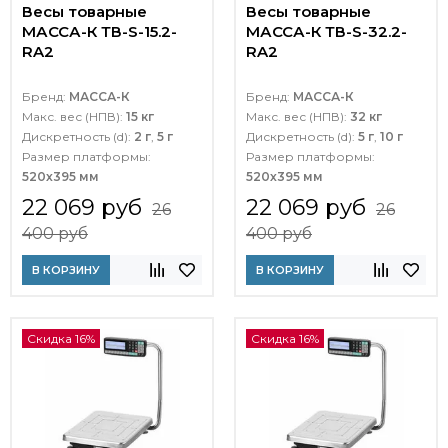
Весы товарные
Весы товарные
МАССА-К ТВ-S-15.2-
МАССА-К ТВ-S-32.2-
RA2
RA2
Бренд:
МАССА-К
Бренд:
МАССА-К
Макс. вес (НПВ):
15 кг
Макс. вес (НПВ):
32 кг
Дискретность (d):
2 г
,
5 г
Дискретность (d):
5 г
,
10 г
Размер платформы:
Размер платформы:
520х395 мм
520х395 мм
22 069 руб
22 069 руб
26
26
400 руб
400 руб
В КОРЗИНУ
В КОРЗИНУ
Скидка 16%
Скидка 16%