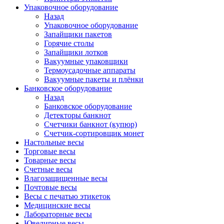
Упаковочное оборудование
Назад
Упаковочное оборудование
Запайщики пакетов
Горячие столы
Запайщики лотков
Вакуумные упаковщики
Термоусадочные аппараты
Вакуумные пакеты и плёнки
Банковское оборудование
Назад
Банковское оборудование
Детекторы банкнот
Cчетчики банкнот (купюр)
Счетчик-сортировщик монет
Настольные весы
Торговые весы
Товарные весы
Счетные весы
Влагозащищенные весы
Почтовые весы
Весы с печатью этикеток
Медицинские весы
Лабораторные весы
Ювелирные весы