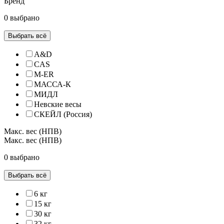
Бренд
0 выбрано
Выбрать всё
A&D
CAS
M-ER
МАССА-К
МИДЛ
Невские весы
СКЕЙЛ (Россия)
Макс. вес (НПВ)
Макс. вес (НПВ)
0 выбрано
Выбрать всё
6 кг
15 кг
30 кг
32 кг