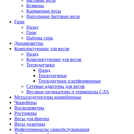
Бытовые весы
Безмены
Карманные весы
Напольные бытовые весы
Гири
Назад
Гири
Наборы гирь
Динамометры
Комплектующие для весов
Назад
Комплектующие для весов
Тензодатчики
Назад
Тензодатчики
Тензодатчики платформенные
Сетевые адаптеры для весов
Весовые индикаторы и терминалы CAS
Металлодетекторы конвейерные
Чеквейеры
Вискозиметры
Ростомеры
Весы для фреона
Весы дозаторы
Инфотерминалы самообслуживания