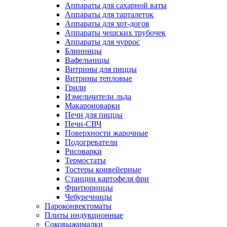
Аппараты для сахарной ваты
Аппараты для тарталеток
Аппараты для хот-догов
Аппараты чешских трубочек
Аппараты для чуррос
Блинницы
Вафельницы
Витрины для пиццы
Витрины тепловые
Грили
Измельчители льда
Макароноварки
Печи для пиццы
Печи-СВЧ
Поверхности жарочные
Подогреватели
Рисоварки
Термостаты
Тостеры конвейерные
Станции картофеля фри
Фритюрницы
Чебуречницы
Пароконвектоматы
Плиты индукционные
Соковыжималки