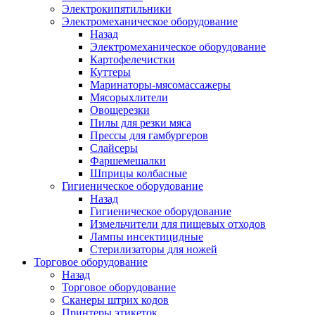
Электрокипятильники
Электромеханическое оборудование
Назад
Электромеханическое оборудование
Картофелечистки
Куттеры
Маринаторы-мясомассажеры
Мясорыхлители
Овощерезки
Пилы для резки мяса
Прессы для гамбургеров
Слайсеры
Фаршемешалки
Шприцы колбасные
Гигиеническое оборудование
Назад
Гигиеническое оборудование
Измельчители для пищевых отходов
Лампы инсектицидные
Стерилизаторы для ножей
Торговое оборудование
Назад
Торговое оборудование
Сканеры штрих кодов
Принтеры этикеток