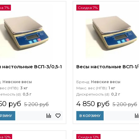
ка 7%
Скидка 7%
 настольные ВСП-3/0,5-1
Весы настольные ВСП-1/0
д:
Невские весы
Бренд:
Невские весы
вес (НПВ):
3 кг
Макс. вес (НПВ):
1 кг
етность (d):
0,5 г
Дискретность (d):
0,2 г
50 руб
4 850 руб
5 200 руб
5 200 руб
ОРЗИНУ
В КОРЗИНУ
а 12%
Скидка 12%