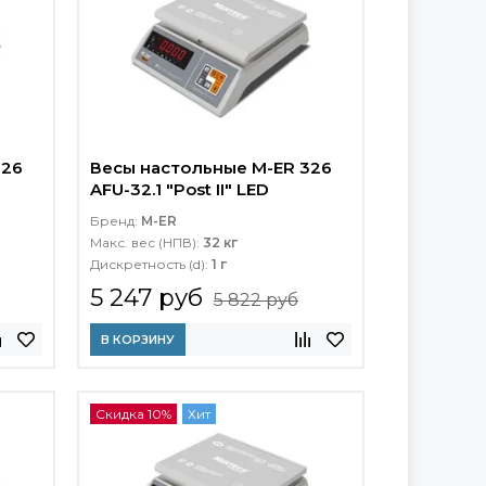
326
Весы настольные M-ER 326
AFU-32.1 "Post II" LED
Бренд:
M-ER
Макс. вес (НПВ):
32 кг
Дискретность (d):
1 г
5 247 руб
5 822 руб
В КОРЗИНУ
Скидка 10%
Хит