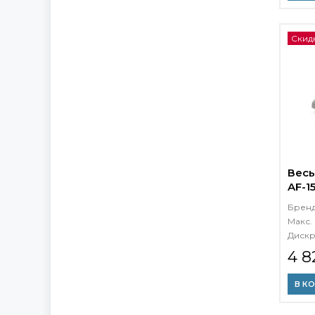
Скидк
Весы
AF-1
Брен
Макс. 
Дискр
4 8
В К