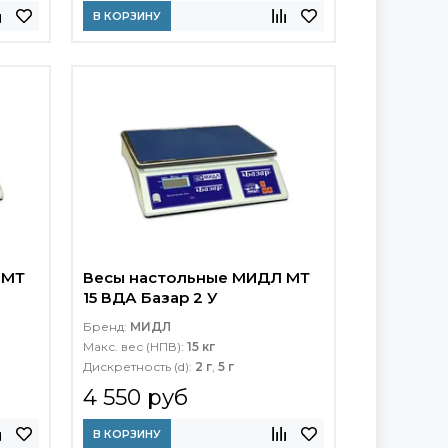
В КОРЗИНУ
 МТ
Весы настольные МИДЛ МТ
15 ВДА Базар 2 У
Бренд:
МИДЛ
Макс. вес (НПВ):
15 кг
Дискретность (d):
2 г
,
5 г
4 550 руб
В КОРЗИНУ