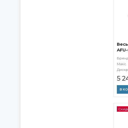
Весы
AFU-6
Брен
Макс. 
Дискр
5 2
В К
Скид