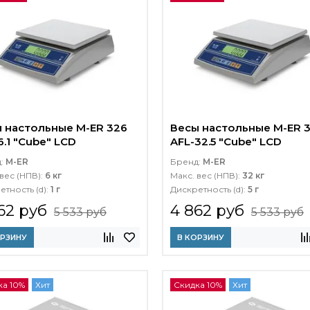
 настольные M-ER 326
Весы настольные M-ER 
6.1 "Cube" LCD
AFL-32.5 "Cube" LCD
д:
M-ER
Бренд:
M-ER
вес (НПВ):
6 кг
Макс. вес (НПВ):
32 кг
етность (d):
1 г
Дискретность (d):
5 г
62 руб
4 862 руб
5 533 руб
5 533 руб
ОРЗИНУ
В КОРЗИНУ
ка 10%
Хит
Скидка 10%
Хит