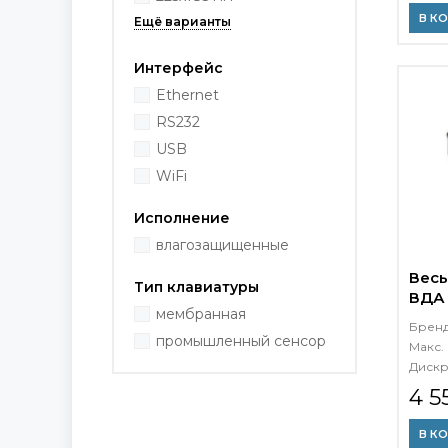
В К
Интерфейс
Ethernet
RS232
USB
WiFi
Исполнение
влагозащищенные
Весы
Тип клавиатуры
ВДА 
мембранная
Брен
промышленный сенсор
Макс. 
Дискр
4 5
В К