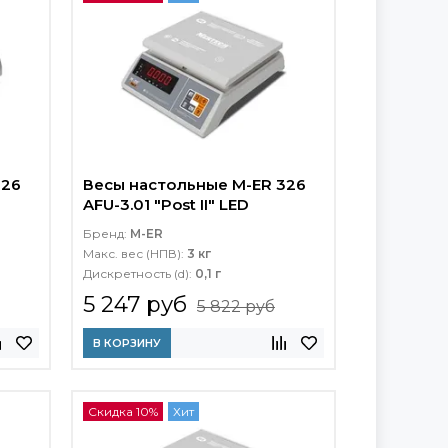
326
Весы настольные M-ER 326
AFU-3.01 "Post II" LED
Бренд:
M-ER
Макс. вес (НПВ):
3 кг
Дискретность (d):
0,1 г
5 247 руб
5 822 руб
В КОРЗИНУ
Скидка 10%
Хит