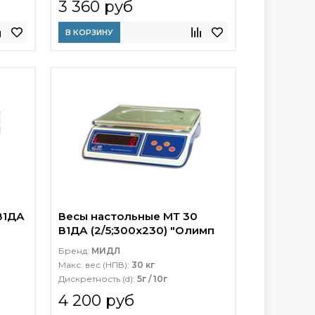
3 360 руб
В КОРЗИНУ
В1ДА
Весы настольные МТ 30
В1ДА (2/5;300х230) "Олимп
4"
Бренд:
МИДЛ
Макс. вес (НПВ):
30 кг
Дискретность (d):
5г / 10г
4 200 руб