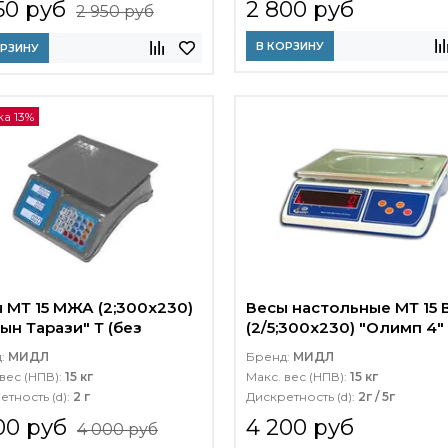
50 руб
2 800 руб
2 950 руб
В КОРЗИНУ
ОРЗИНУ
а 13%
 МТ 15 МЖА (2;300x230)
Весы настольные МТ 15 
ын Тарази" Т (без
(2/5;300х230) "Олимп 4"
рки)
д:
МИДЛ
Бренд:
МИДЛ
вес (НПВ):
15 кг
Макс. вес (НПВ):
15 кг
етность (d):
2 г
Дискретность (d):
2г / 5г
00 руб
4 200 руб
4 000 руб