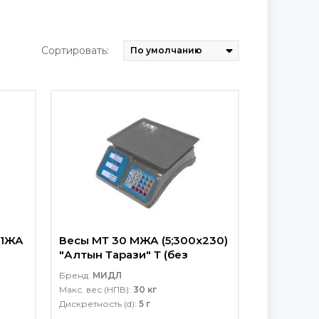
Сортировать:
В1ЖА
Весы МТ 30 МЖА (5;300x230)
"Алтын Тарази" Т (без
поверки)
Бренд:
МИДЛ
Макс. вес (НПВ):
30 кг
Дискретность (d):
5 г