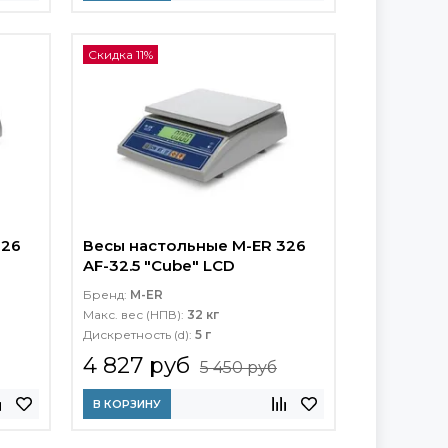
Скидка 11%
326
Весы настольные M-ER 326
AF-32.5 "Cube" LCD
Бренд:
M-ER
Макс. вес (НПВ):
32 кг
Дискретность (d):
5 г
4 827 руб
5 450 руб
В КОРЗИНУ