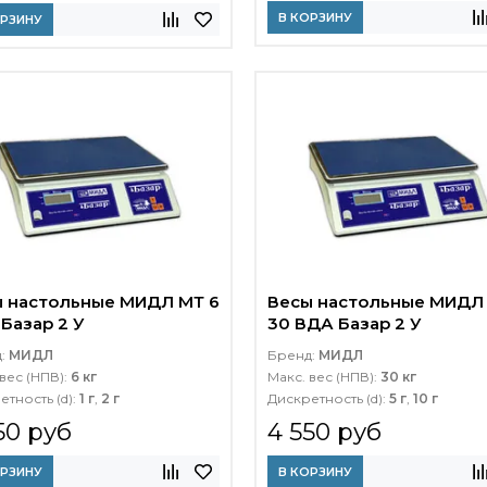
В КОРЗИНУ
ОРЗИНУ
 настольные МИДЛ МТ 6
Весы настольные МИДЛ
Базар 2 У
30 ВДА Базар 2 У
д:
МИДЛ
Бренд:
МИДЛ
вес (НПВ):
6 кг
Макс. вес (НПВ):
30 кг
етность (d):
1 г
,
2 г
Дискретность (d):
5 г
,
10 г
50 руб
4 550 руб
ОРЗИНУ
В КОРЗИНУ