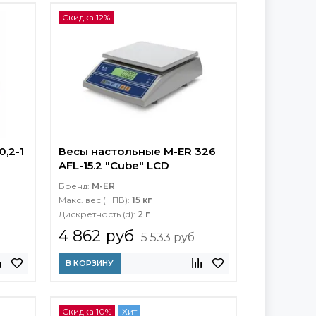
Скидка 12%
,2-1
Весы настольные M-ER 326
AFL-15.2 "Cube" LCD
Бренд:
M-ER
Макс. вес (НПВ):
15 кг
Дискретность (d):
2 г
4 862 руб
5 533 руб
В КОРЗИНУ
Скидка 10%
Хит