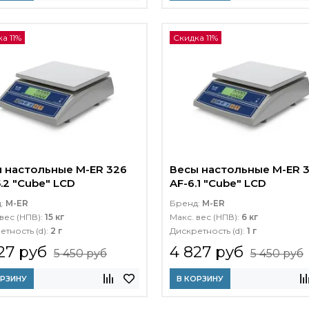
а 11%
Скидка 11%
 настольные M-ER 326
Весы настольные M-ER 
5.2 "Cube" LCD
AF-6.1 "Cube" LCD
д:
M-ER
Бренд:
M-ER
вес (НПВ):
15 кг
Макс. вес (НПВ):
6 кг
етность (d):
2 г
Дискретность (d):
1 г
27 руб
4 827 руб
5 450 руб
5 450 руб
ОРЗИНУ
В КОРЗИНУ