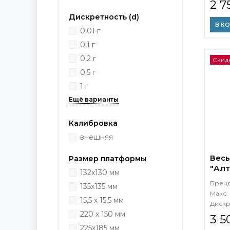
2 7
Дискретность (d)
В К
0,01 г
0,1 г
0,2 г
Скидк
0,5 г
1 г
Калибровка
внешняя
Весы
Размер платформы
"Алт
132х130 мм
пове
Брен
135х135 мм
Макс. 
15,5 х 15,5 мм
Дискр
220 х 150 мм
3 5
225х185 мм