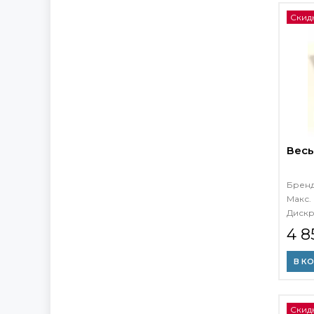
Скид
Весы
Брен
Макс. 
Дискр
4 8
В К
Скидк