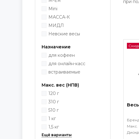
M-ER
при по
Mini
МАССА-К
МИДЛ
Невские весы
Скид
Назначение
для кофеен
для онлайн-касс
встраиваемые
Макс. вес (НПВ)
120 г
310 г
Весы
510 г
1 кг
Брен
Макс. 
1,5 кг
Дискр