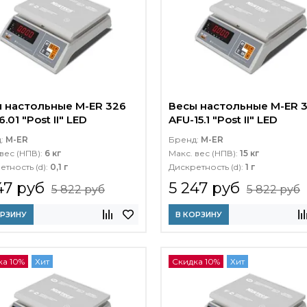
 настольные M-ER 326
Весы настольные M-ER 
.01 "Post II" LED
AFU-15.1 "Post II" LED
д:
M-ER
Бренд:
M-ER
вес (НПВ):
6 кг
Макс. вес (НПВ):
15 кг
етность (d):
0,1 г
Дискретность (d):
1 г
47 руб
5 247 руб
5 822 руб
5 822 руб
ОРЗИНУ
В КОРЗИНУ
ка 10%
Хит
Скидка 10%
Хит