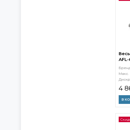
Весы
AFL-
Брен
Макс. 
Дискр
4 8
В К
Скид