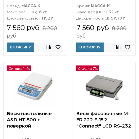
Бренд:
МАССА-К
Бренд:
МАССА-К
Макс. вес (НПВ):
6 кг
Макс. вес (НПВ):
32 кг
Дискретность (d):
1 г
,
2 г
Дискретность (d):
5 г
,
10 г
7 560 руб
7 560 руб
8 200
8 200
руб
руб
В КОРЗИНУ
В КОРЗИНУ
Скидка 14%
Скидка 7%
Весы настольные
Весы фасовочные M-
A&D HT-500 с
ER 222 F-15.2
поверкой
"Connect" LCD RS-232