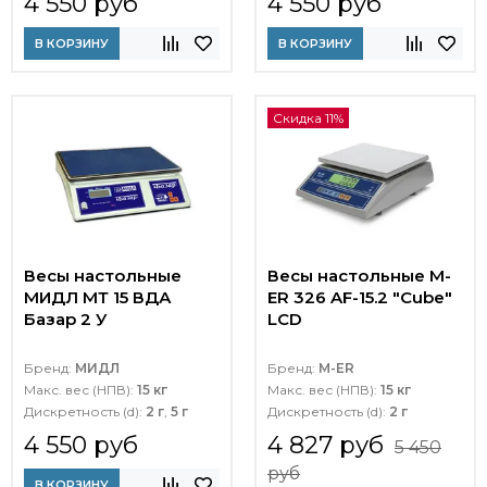
4 550 руб
4 550 руб
В КОРЗИНУ
В КОРЗИНУ
Скидка 11%
Весы настольные
Весы настольные M-
МИДЛ МТ 15 ВДА
ER 326 AF-15.2 "Cube"
Базар 2 У
LCD
Бренд:
МИДЛ
Бренд:
M-ER
Макс. вес (НПВ):
15 кг
Макс. вес (НПВ):
15 кг
Дискретность (d):
2 г
,
5 г
Дискретность (d):
2 г
4 550 руб
4 827 руб
5 450
руб
В КОРЗИНУ