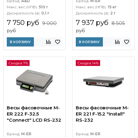
Бренд:
A&D
Бренд:
M-ER
Макс. вес (НПВ):
510 г
Макс. вес (НПВ):
15 кг
Дискретность (d):
0,1 г
Дискретность (d):
2 г
7 750 руб
7 937 руб
9 000
8 505
руб
руб
В КОРЗИНУ
В КОРЗИНУ
Скидка 7%
Скидка 14%
Весы фасовочные M-
Весы фасовочные M-
ER 222 F-32.5
ER 221 F-15.2 "Install"
"Connect" LCD RS-232
RS-232
Бренд:
M-ER
Бренд:
M-ER