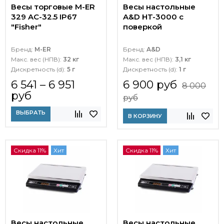
Весы торговые M-ER
Весы настольные
329 AC-32.5 IP67
A&D HT-3000 с
"Fisher"
поверкой
Бренд:
M-ER
Бренд:
A&D
Макс. вес (НПВ):
32 кг
Макс. вес (НПВ):
3,1 кг
Дискретность (d):
5 г
Дискретность (d):
1 г
6 541 – 6 951
6 900 руб
8 000
руб
руб
ВЫБРАТЬ
В КОРЗИНУ
Скидка 11%
Хит
Скидка 11%
Хит
Весы настольные
Весы настольные