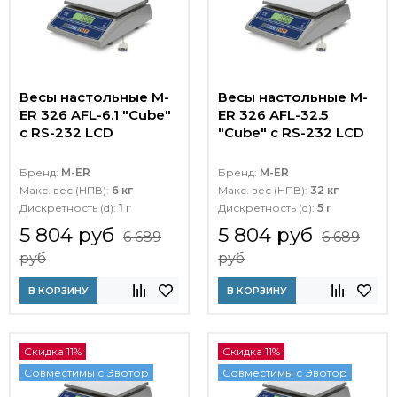
Весы настольные M-
Весы настольные M-
ER 326 AFL-6.1 "Cube"
ER 326 AFL-32.5
c RS-232 LCD
"Cube" c RS-232 LCD
Бренд:
M-ER
Бренд:
M-ER
Макс. вес (НПВ):
6 кг
Макс. вес (НПВ):
32 кг
Дискретность (d):
1 г
Дискретность (d):
5 г
5 804 руб
5 804 руб
6 689
6 689
руб
руб
В КОРЗИНУ
В КОРЗИНУ
Скидка 11%
Скидка 11%
Совместимы с Эвотор
Совместимы с Эвотор