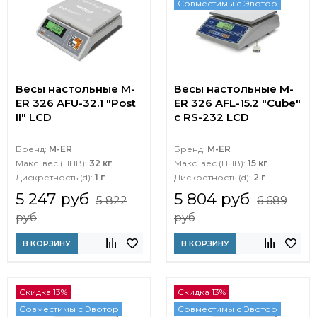
Совместимы с Эвотор
Весы настольные M-
Весы настольные M-
ER 326 AFU-32.1 "Post
ER 326 AFL-15.2 "Cube"
II" LCD
c RS-232 LCD
Бренд:
M-ER
Бренд:
M-ER
Макс. вес (НПВ):
32 кг
Макс. вес (НПВ):
15 кг
Дискретность (d):
1 г
Дискретность (d):
2 г
5 247 руб
5 804 руб
5 822
6 689
руб
руб
В КОРЗИНУ
В КОРЗИНУ
Скидка 13%
Скидка 13%
Совместимы с Эвотор
Совместимы с Эвотор