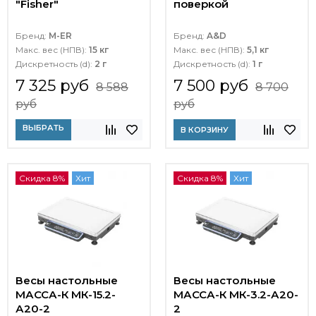
"Fisher"
поверкой
Бренд:
M-ER
Бренд:
A&D
Макс. вес (НПВ):
15 кг
Макс. вес (НПВ):
5,1 кг
Дискретность (d):
2 г
Дискретность (d):
1 г
7 325 руб
7 500 руб
8 588
8 700
руб
руб
ВЫБРАТЬ
В КОРЗИНУ
Скидка 8%
Хит
Скидка 8%
Хит
Весы настольные
Весы настольные
МАССА-К МК-15.2-
МАССА-К МК-3.2-А20-
А20-2
2