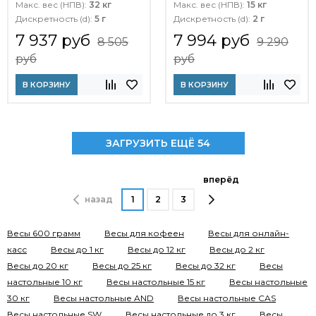
Макс. вес (НПВ):
32 кг
Макс. вес (НПВ):
15 кг
Дискретность (d):
5 г
Дискретность (d):
2 г
7 937 руб
7 994 руб
8 505
9 290
руб
руб
В КОРЗИНУ
В КОРЗИНУ
ЗАГРУЗИТЬ ЕЩЁ 54
вперёд
назад
1
2
3
Весы 600 грамм
Весы для кофеен
Весы для онлайн-
касс
Весы до 1 кг
Весы до 12 кг
Весы до 2 кг
Весы до 20 кг
Весы до 25 кг
Весы до 32 кг
Весы
настольные 10 кг
Весы настольные 15 кг
Весы настольные
30 кг
Весы настольные AND
Весы настольные CAS
Весы настольные SW
Весы настольные до 3 кг
Весы