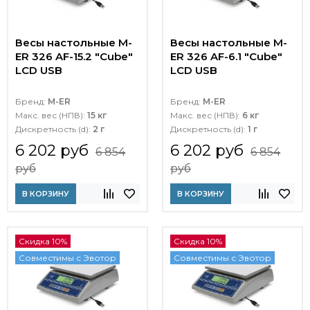
Весы настольные M-
Весы настольные M-
ER 326 AF-15.2 "Cube"
ER 326 AF-6.1 "Cube"
LCD USB
LCD USB
Бренд:
M-ER
Бренд:
M-ER
Макс. вес (НПВ):
15 кг
Макс. вес (НПВ):
6 кг
Дискретность (d):
2 г
Дискретность (d):
1 г
6 202 руб
6 202 руб
6 854
6 854
руб
руб
В КОРЗИНУ
В КОРЗИНУ
Скидка 10%
Скидка 10%
Совместимы с Эвотор
Совместимы с Эвотор