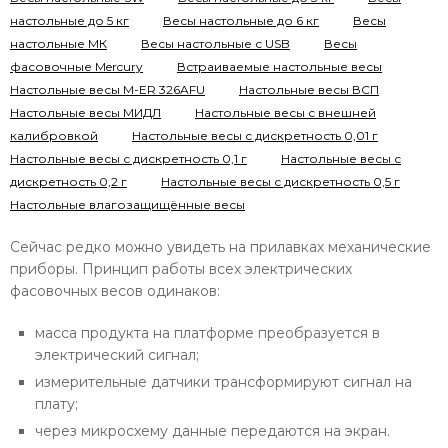
настольные до 5 кг
Весы настольные до 6 кг
Весы
настольные МК
Весы настольные с USB
Весы
фасовочные Mercury
Встраиваемые настольные весы
Настольные весы M-ER 326AFU
Настольные весы ВСП
Настольные весы МИДЛ
Настольные весы с внешней
калибровкой
Настольные весы с дискретность 0,01 г
Настольные весы с дискретность 0,1 г
Настольные весы с
дискретность 0,2 г
Настольные весы с дискретность 0,5 г
Настольные влагозащищённые весы
Сейчас редко можно увидеть на прилавках механические
приборы. Принцип работы всех электрических
фасовочных весов одинаков:
масса продукта на платформе преобразуется в
электрический сигнал;
измерительные датчики трансформируют сигнал на
плату;
через микросхему данные передаются на экран.