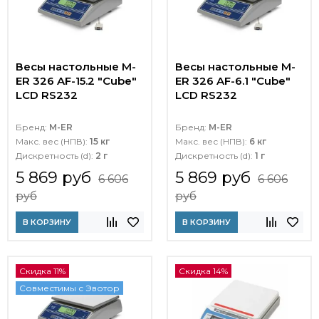
Весы настольные M-
Весы настольные M-
ER 326 AF-15.2 "Cube"
ER 326 AF-6.1 "Cube"
LCD RS232
LCD RS232
Бренд:
M-ER
Бренд:
M-ER
Макс. вес (НПВ):
15 кг
Макс. вес (НПВ):
6 кг
Дискретность (d):
2 г
Дискретность (d):
1 г
5 869 руб
5 869 руб
6 606
6 606
руб
руб
В КОРЗИНУ
В КОРЗИНУ
Скидка 11%
Скидка 14%
Совместимы с Эвотор