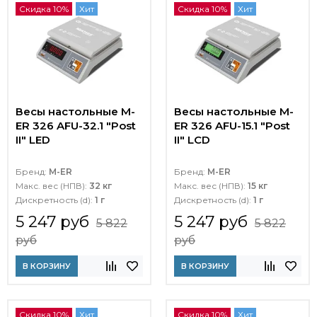
Скидка 10%
Хит
Скидка 10%
Хит
Весы настольные M-
Весы настольные M-
ER 326 AFU-32.1 "Post
ER 326 AFU-15.1 "Post
II" LED
II" LCD
Бренд:
M-ER
Бренд:
M-ER
Макс. вес (НПВ):
32 кг
Макс. вес (НПВ):
15 кг
Дискретность (d):
1 г
Дискретность (d):
1 г
5 247 руб
5 247 руб
5 822
5 822
руб
руб
В КОРЗИНУ
В КОРЗИНУ
Скидка 10%
Хит
Скидка 10%
Хит