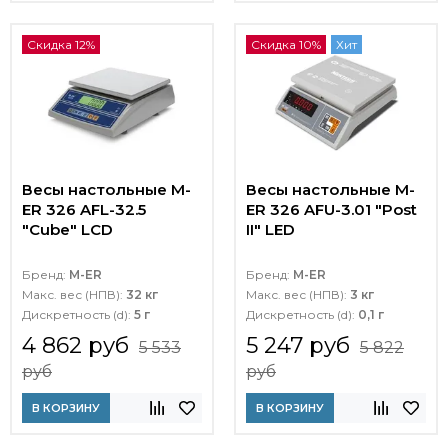
Скидка 12%
Скидка 10%
Хит
Весы настольные M-
Весы настольные M-
ER 326 AFL-32.5
ER 326 AFU-3.01 "Post
"Cube" LCD
II" LED
Бренд:
M-ER
Бренд:
M-ER
Макс. вес (НПВ):
32 кг
Макс. вес (НПВ):
3 кг
Дискретность (d):
5 г
Дискретность (d):
0,1 г
4 862 руб
5 247 руб
5 533
5 822
руб
руб
В КОРЗИНУ
В КОРЗИНУ