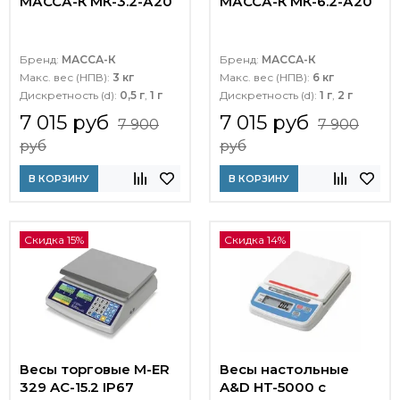
МАССА-К МК-3.2-А20
МАССА-К МК-6.2-А20
Бренд:
МАССА-К
Бренд:
МАССА-К
Макс. вес (НПВ):
3 кг
Макс. вес (НПВ):
6 кг
Дискретность (d):
0,5 г
,
1 г
Дискретность (d):
1 г
,
2 г
7 015 руб
7 015 руб
7 900
7 900
руб
руб
В КОРЗИНУ
В КОРЗИНУ
Скидка 15%
Скидка 14%
Весы торговые M-ER
Весы настольные
329 AC-15.2 IP67
A&D HT-5000 с