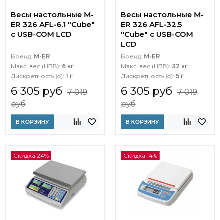
Весы настольные M-
Весы настольные M-
ER 326 AFL-6.1 "Cube"
ER 326 AFL-32.5
c USB-COM LCD
"Cube" c USB-COM
LCD
Бренд:
M-ER
Бренд:
M-ER
Макс. вес (НПВ):
6 кг
Макс. вес (НПВ):
32 кг
Дискретность (d):
1 г
Дискретность (d):
5 г
6 305 руб
6 305 руб
7 019
7 019
руб
руб
В КОРЗИНУ
В КОРЗИНУ
Скидка 24%
Скидка 14%