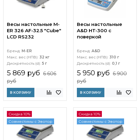
Весы настольные M-
Весы настольные
ER 326 AF-32.5 "Cube"
A&D HT-300 с
LCD RS232
поверкой
Бренд:
M-ER
Бренд:
A&D
Макс. вес (НПВ):
32 кг
Макс. вес (НПВ):
310 г
Дискретность (d):
5 г
Дискретность (d):
0,1 г
5 869 руб
5 950 руб
6 606
6 900
руб
руб
В КОРЗИНУ
В КОРЗИНУ
Скидка 10%
Скидка 10%
Совместимы с Эвотор
Совместимы с Эвотор