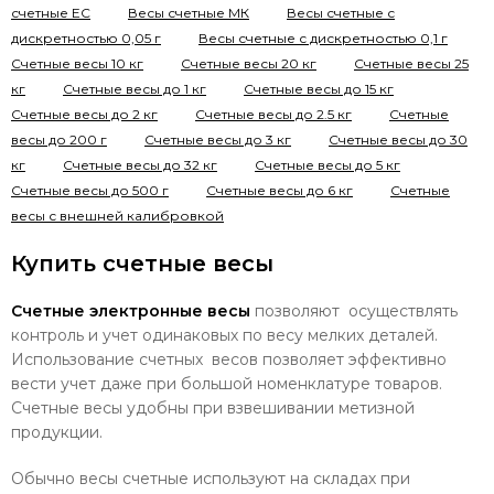
счетные EC
Весы счетные МК
Весы счетные с
дискретностью 0,05 г
Весы счетные с дискретностью 0,1 г
Счетные весы 10 кг
Счетные весы 20 кг
Счетные весы 25
кг
Счетные весы до 1 кг
Счетные весы до 15 кг
Счетные весы до 2 кг
Счетные весы до 2.5 кг
Счетные
весы до 200 г
Счетные весы до 3 кг
Счетные весы до 30
кг
Счетные весы до 32 кг
Счетные весы до 5 кг
Счетные весы до 500 г
Счетные весы до 6 кг
Счетные
весы с внешней калибровкой
Купить счетные весы
Cчетные электронные весы
позволяют осуществлять
контроль и учет одинаковых по весу мелких деталей.
Использование счетных весов позволяет эффективно
вести учет даже при большой номенклатуре товаров.
Счетные весы удобны при взвешивании метизной
продукции.
Обычно весы счетные используют на складах при