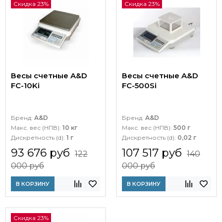
Скидка 23%
Скидка 23%
Весы счетные A&D
Весы счетные A&D
FC-10Ki
FC-500Si
Бренд:
A&D
Бренд:
A&D
Макс. вес (НПВ):
10 кг
Макс. вес (НПВ):
500 г
Дискретность (d):
1 г
Дискретность (d):
0,02 г
93 676 руб
107 517 руб
122
140
000 руб
000 руб
В КОРЗИНУ
В КОРЗИНУ
Скидка 23%