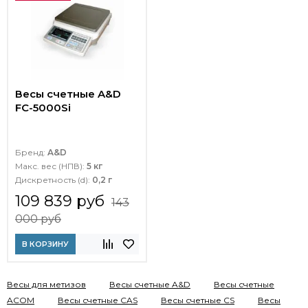
Весы счетные A&D
FC-5000Si
Бренд:
A&D
Макс. вес (НПВ):
5 кг
Дискретность (d):
0,2 г
109 839 руб
143
000 руб
В КОРЗИНУ
Весы для метизов
Весы счетные A&D
Весы счетные
ACOM
Весы счетные CAS
Весы счетные CS
Весы