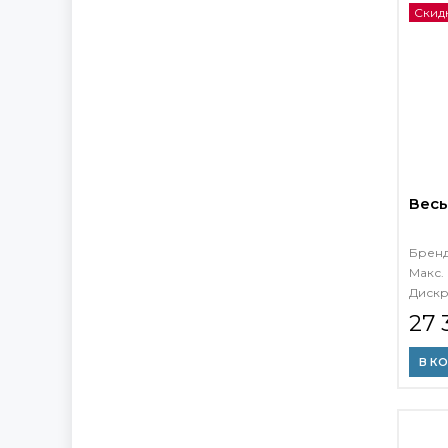
Скидк
Весы
Брен
Макс. 
Дискр
27 
В К