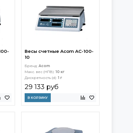
100-
Весы счетные Acom AC-100-
10
Бренд:
Acom
Макс. вес (НПВ):
10 кг
Дискретность (d):
1 г
29 133 руб
В КОРЗИНУ