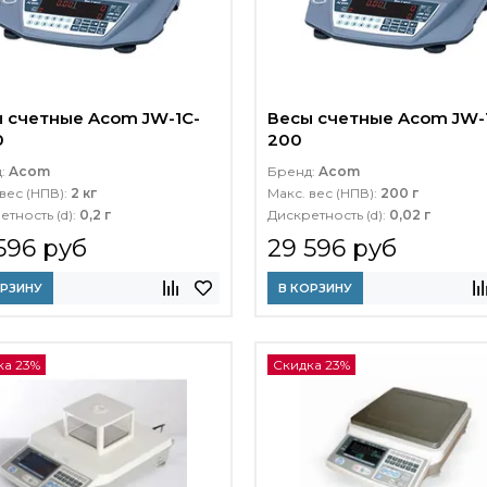
 счетные Acom JW-1C-
Весы счетные Acom JW-
0
200
д:
Acom
Бренд:
Acom
вес (НПВ):
2 кг
Макс. вес (НПВ):
200 г
етность (d):
0,2 г
Дискретность (d):
0,02 г
596 руб
29 596 руб
ОРЗИНУ
В КОРЗИНУ
ка 23%
Скидка 23%