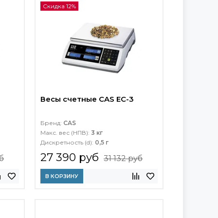
Скидка 12%
Весы счетные CAS EC-3
Бренд:
CAS
Макс. вес (НПВ):
3 кг
Дискретность (d):
0,5 г
27 390 руб
б
31 132 руб
В КОРЗИНУ