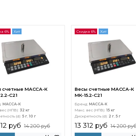
ка 6%
Хит
Скидка 6%
Хит
 счетные МАССА-К
Весы счетные МАССА-К
2.2-C21
МК-15.2-C21
д:
МАССА-К
Бренд:
МАССА-К
вес (НПВ):
32 кг
Макс. вес (НПВ):
15 кг
етность (d):
5 г
,
10 г
Дискретность (d):
2 г
,
5 г
312 руб
13 312 руб
14 200 руб
14 200 ру