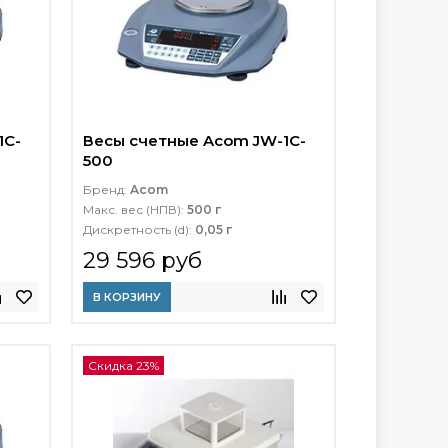
1C-
Весы счетные Acom JW-1C-
500
Бренд:
Acom
Макс. вес (НПВ):
500 г
Дискретность (d):
0,05 г
29 596 руб
В КОРЗИНУ
Скидка 23%