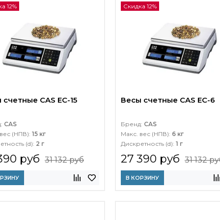
а 12%
Скидка 12%
 счетные CAS EC-15
Весы счетные CAS EC-6
д:
CAS
Бренд:
CAS
вес (НПВ):
15 кг
Макс. вес (НПВ):
6 кг
етность (d):
2 г
Дискретность (d):
1 г
390 руб
27 390 руб
31 132 руб
31 132 ру
ОРЗИНУ
В КОРЗИНУ