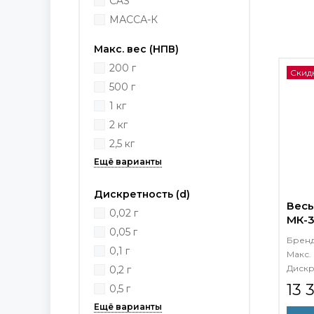
CAS
МАССА-К
Макс. вес (НПВ)
200 г
Скид
500 г
1 кг
2 кг
2,5 кг
Дискретность (d)
Весы
0,02 г
МК-3
0,05 г
Брен
0,1 г
Макс. 
Дискр
0,2 г
13 
0,5 г