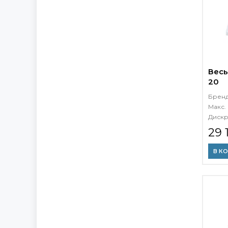
Весы
20
Брен
Макс. 
Дискр
29 
В К