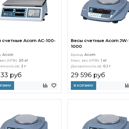
 счетные Acom AC-100-
Весы счетные Acom JW-
1000
д:
Acom
Бренд:
Acom
вес (НПВ):
20 кг
Макс. вес (НПВ):
1 кг
етность (d):
2 г
Дискретность (d):
0,1 г
133 руб
29 596 руб
ОРЗИНУ
В КОРЗИНУ