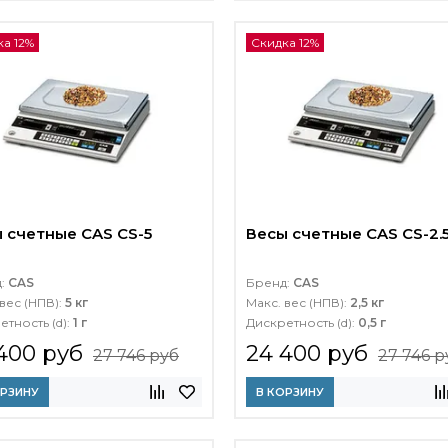
а 12%
Скидка 12%
 счетные CAS CS-5
Весы счетные CAS CS-2.
д:
CAS
Бренд:
CAS
вес (НПВ):
5 кг
Макс. вес (НПВ):
2,5 кг
етность (d):
1 г
Дискретность (d):
0,5 г
400 руб
24 400 руб
27 746 руб
27 746 р
ОРЗИНУ
В КОРЗИНУ