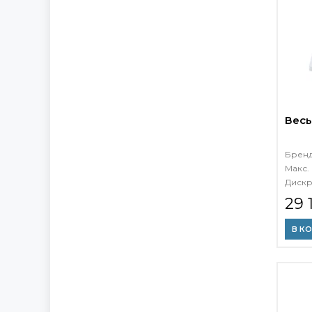
Весы
Брен
Макс. 
Дискр
29 
В К