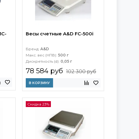
1C-
Весы счетные A&D FC-500i
Бренд:
A&D
Макс. вес (НПВ):
500 г
Дискретность (d):
0,05 г
78 584 руб
102 300 руб
В КОРЗИНУ
Скидка 23%