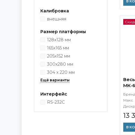
В К
Калибровка
внешняя
Скид
Размер платформы
128х128 мм
165х165 мм
205х152 мм
300х280 мм
304 x 220 мм
Весы
МК-6
Интерфейс
Брен
Макс. 
RS-232C
Дискр
13 
В К