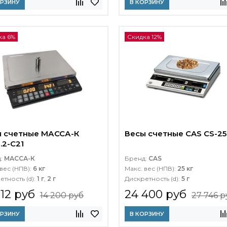
ОРЗИНУ
В КОРЗИНУ
ка 6%
Скидка 12%
 счетные МАССА-К
Весы счетные CAS CS-25
.2-C21
д:
МАССА-К
Бренд:
CAS
вес (НПВ):
6 кг
Макс. вес (НПВ):
25 кг
етность (d):
1 г
,
2 г
Дискретность (d):
5 г
312 руб
24 400 руб
14 200 руб
27 746 р
ОРЗИНУ
В КОРЗИНУ