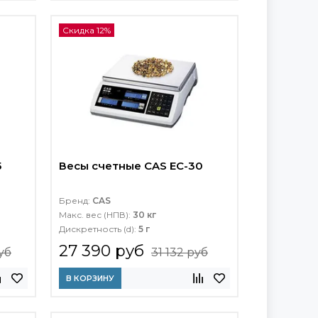
Скидка 12%
5
Весы счетные CAS EC-30
Бренд:
CAS
Макс. вес (НПВ):
30 кг
Дискретность (d):
5 г
27 390 руб
уб
31 132 руб
В КОРЗИНУ