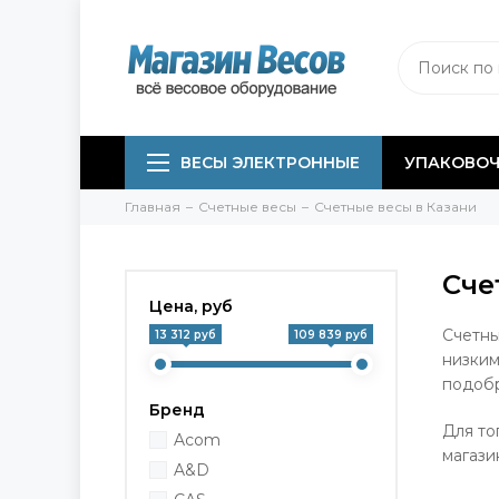
ВЕСЫ ЭЛЕКТРОННЫЕ
УПАКОВОЧ
Главная
Счетные весы
Счетные весы в Казани
Сче
Цена, руб
Счетны
13 312 руб
109 839 руб
низким
подобр
Бренд
Для то
Acom
магази
A&D