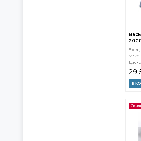
Весы
200
Брен
Макс. 
Дискр
29 
В К
Скид