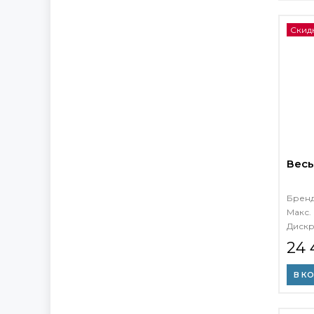
Скидк
Весы
Брен
Макс. 
Дискр
24 
В К