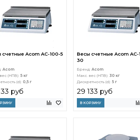
 счетные Acom AC-100-5
Весы счетные Acom AC-
30
д:
Acom
Бренд:
Acom
вес (НПВ):
5 кг
Макс. вес (НПВ):
30 кг
етность (d):
0,5 г
Дискретность (d):
5 г
133 руб
29 133 руб
ОРЗИНУ
В КОРЗИНУ