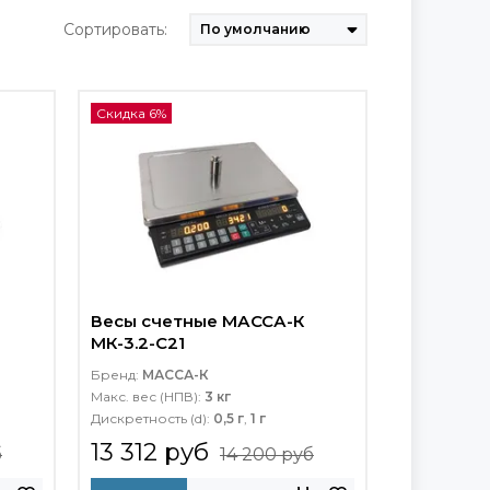
Сортировать:
Скидка 6%
Весы счетные МАССА-К
МК-3.2-C21
Бренд:
МАССА-К
Макс. вес (НПВ):
3 кг
Дискретность (d):
0,5 г
,
1 г
13 312 руб
б
14 200 руб