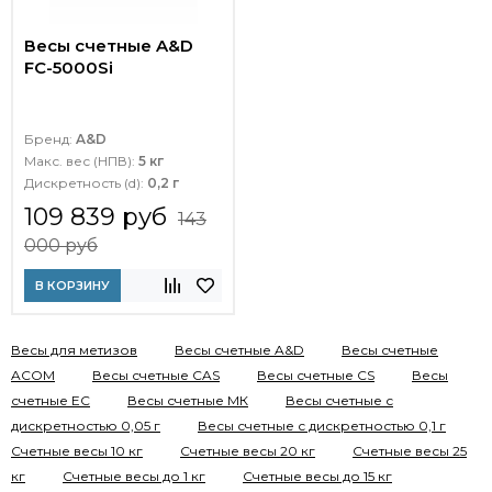
Весы счетные A&D
FC-5000Si
Бренд:
A&D
Макс. вес (НПВ):
5 кг
Дискретность (d):
0,2 г
109 839 руб
143
000 руб
В КОРЗИНУ
Весы для метизов
Весы счетные A&D
Весы счетные
ACOM
Весы счетные CAS
Весы счетные CS
Весы
счетные EC
Весы счетные МК
Весы счетные с
дискретностью 0,05 г
Весы счетные с дискретностью 0,1 г
Счетные весы 10 кг
Счетные весы 20 кг
Счетные весы 25
кг
Счетные весы до 1 кг
Счетные весы до 15 кг