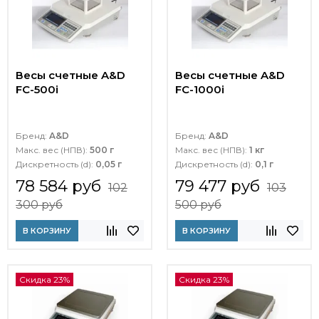
Весы счетные A&D
Весы счетные A&D
FC-500i
FC-1000i
Бренд:
A&D
Бренд:
A&D
Макс. вес (НПВ):
500 г
Макс. вес (НПВ):
1 кг
Дискретность (d):
0,05 г
Дискретность (d):
0,1 г
78 584 руб
79 477 руб
102
103
300 руб
500 руб
В КОРЗИНУ
В КОРЗИНУ
Скидка 23%
Скидка 23%