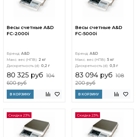
Весы счетные A&D
Весы счетные A&D
FC-2000i
FC-5000i
Бренд:
A&D
Бренд:
A&D
Макс. вес (НПВ):
2 кг
Макс. вес (НПВ):
5 кг
Дискретность (d):
0,2 г
Дискретность (d):
0,5 г
80 325 руб
83 094 руб
104
108
600 руб
200 руб
В КОРЗИНУ
В КОРЗИНУ
Скидка 23%
Скидка 23%