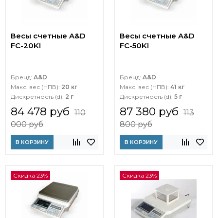
Весы счетные A&D
Весы счетные A&D
FC-20Ki
FC-50Ki
Бренд:
A&D
Бренд:
A&D
Макс. вес (НПВ):
20 кг
Макс. вес (НПВ):
41 кг
Дискретность (d):
2 г
Дискретность (d):
5 г
84 478 руб
87 380 руб
110
113
000 руб
800 руб
В КОРЗИНУ
В КОРЗИНУ
Скидка 23%
Скидка 23%