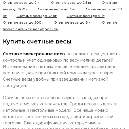
Счетные весы до 2 кг
Счетные весы до 2.5 кг
Счетные
весы до 200 г
Счетные весы до 3 кг
Счетные весы до 30
кг
Счетные весы до 32 кг
Счетные весы до 5 кг
Счетные весы до 500 г
Счетные весы до 6 кг
Счетные
весы с внешней калибровкой
Купить счетные весы
Cчетные электронные весы
позволяют осуществлять
контроль и учет одинаковых по весу мелких деталей.
Использование счетных весов позволяет эффективно
вести учет даже при большой номенклатуре товаров.
Счетные весы удобны при взвешивании метизной
продукции.
Обычно весы счетные используют на складах при
подсчете мелких компонентов. Среди весов выделяют
напольные и настольные модели. Все чаще можно
встретить счетные весы на предприятиях розничной
торговли. Благодаря функциям, которые имеют